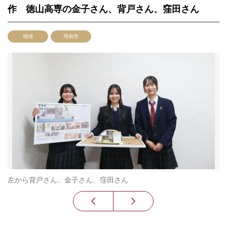
作 徳山高専の金子さん、背戸さん、窪田さん
地域
周南市
左から背戸さん、金子さん、窪田さん
楽