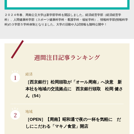
２０２４年春、周南公立大学は新学部学科を開設しました。経済経営学部（経済経営学
科）、人間健康科学部（スポーツ健康科学科・看護学科・福祉学科）、情報科学部(情報科学
科)の３学部５学科体制となりました。大学の活動や入試情報も随時公開中！
週間注目記事ランキング
経済
［西京銀行］松岡頭取が「オール周南」へ決意 新
本社を地域の交流拠点に 西京銀行頭取 松岡 健さ
ん（54）
地域
［OPEN］【周南】昭和通で夜の一杯を気軽に だ
しにこだわる「マキノ食堂」開店