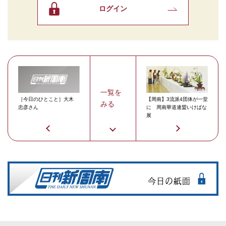
ログイン
一覧を
［今日のひとこと］大木
【周南】3流派4団体が一堂
みる
忠彦さん
に 周南華道連盟いけばな
展