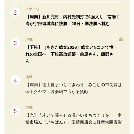
スポーツ
【周南】新川完封、内村先制打で4強入り 南陽工
高が宇部鴻城高に快勝 26日・準決勝へ挑む
地域
【下松】［あきた総文2026］総文とNコンで憧
れの全国へ 下松高放送部・前原さん、磯部さ
ん
地域
【周南】徳山夏まつりにぎわう みこしの市長賞は
㈱トクヤマ 各会場で広がる笑顔
地域
【光】「歩いて暮らせる温かいまちづくりを」 室
積市場ん（いちばん）、室積商店会に経産大臣表彰