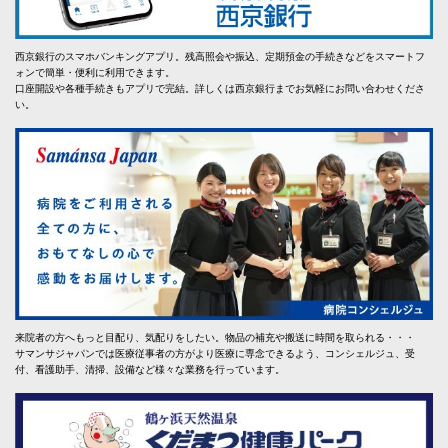
西京銀行のスマホバンキングアプリ。残高照会や振込、定期預金の手続きなどをスマートフ
ォンで簡単・便利に利用できます。
口座開設や各種手続きもアプリで完結。詳しくは西京銀行までお気軽にお問い合わせくださ
い。
来院者の方へもっと目配り、気配りをしたい。物品の補充や搬送に時間を取られる・・・
サマンサジャパンでは医療従事者の方がより医療に専念できるよう、コンシェルジュ、受
付、看護助手、清掃、設備など様々な業務を行っています。