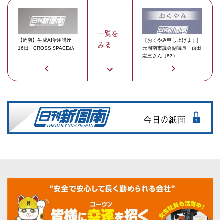
一覧を
【周南】生成AI活用講座
［おくやみ申し上げます］
みる
16日・CROSS SPACE紡
元周南市議会副議長 西田
宏三さん（83）