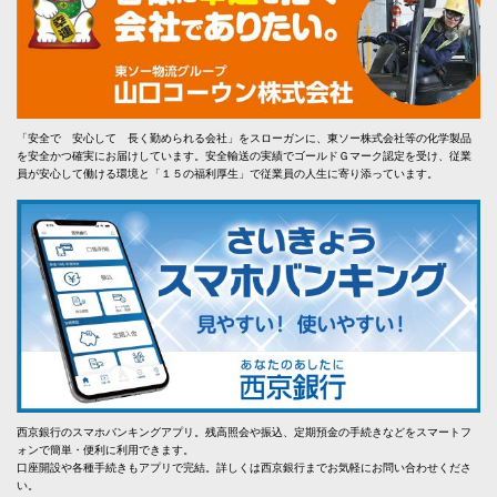
「安全で 安心して 長く勤められる会社」をスローガンに、東ソー株式会社等の化学製品
を安全かつ確実にお届けしています。安全輸送の実績でゴールドＧマーク認定を受け、従業
員が安心して働ける環境と「１５の福利厚生」で従業員の人生に寄り添っています。
西京銀行のスマホバンキングアプリ。残高照会や振込、定期預金の手続きなどをスマートフ
ォンで簡単・便利に利用できます。
口座開設や各種手続きもアプリで完結。詳しくは西京銀行までお気軽にお問い合わせくださ
い。