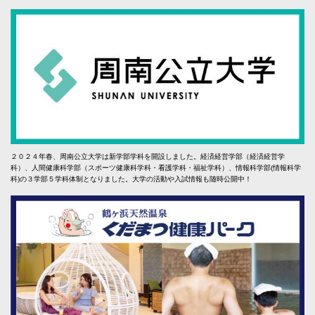
２０２４年春、周南公立大学は新学部学科を開設しました。経済経営学部（経済経営学
科）、人間健康科学部（スポーツ健康科学科・看護学科・福祉学科）、情報科学部(情報科学
科)の３学部５学科体制となりました。大学の活動や入試情報も随時公開中！