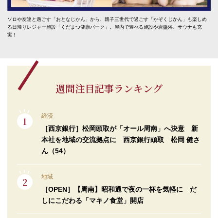
ソロや友達と過ごす「おとなじかん」から、親子三世代で過ごす「かぞくじかん」も楽しめ
る日帰りレジャー施設「くだまつ健康パーク」。屋内で遊べる施設や岩盤浴、サウナも充
実！
週間注目記事ランキング
経済
［西京銀行］松岡頭取が「オール周南」へ決意 新
本社を地域の交流拠点に 西京銀行頭取 松岡 健さ
ん（54）
地域
［OPEN］【周南】昭和通で夜の一杯を気軽に だ
しにこだわる「マキノ食堂」開店