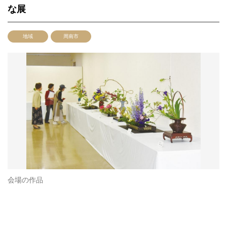
な展
地域
周南市
会場の作品