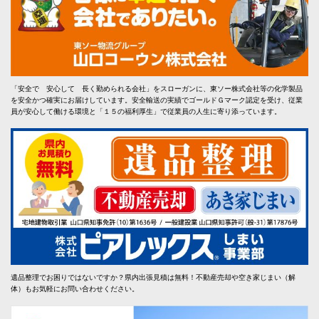
「安全で 安心して 長く勤められる会社」をスローガンに、東ソー株式会社等の化学製品
を安全かつ確実にお届けしています。安全輸送の実績でゴールドＧマーク認定を受け、従業
員が安心して働ける環境と「１５の福利厚生」で従業員の人生に寄り添っています。
遺品整理でお困りではないですか？県内出張見積は無料！不動産売却や空き家じまい（解
体）もお気軽にお問い合わせください。