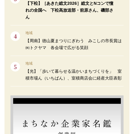
【下松】［あきた総文2026］総文とNコンで憧
れの全国へ 下松高放送部・前原さん、磯部さ
ん
地域
【周南】徳山夏まつりにぎわう みこしの市長賞は
㈱トクヤマ 各会場で広がる笑顔
地域
【光】「歩いて暮らせる温かいまちづくりを」 室
積市場ん（いちばん）、室積商店会に経産大臣表彰