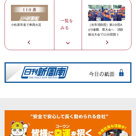
一覧を
小松原市道で車両火災
［光市消防団］第1分団A
みる
が3連覇、県大会へ 消防
操法大会で11分団競う