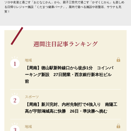
ソロや友達と過ごす「おとなじかん」から、親子三世代で過ごす「かぞくじかん」も楽しめ
る日帰りレジャー施設「くだまつ健康パーク」。屋内で遊べる施設や岩盤浴、サウナも充
実！
週間注目記事ランキング
地域
【周南】徳山駅新幹線口から徒歩1分 コインパ
ーキング新設 27日開業・西京銀行新本社ビル
前
スポーツ
【周南】新川完封、内村先制打で4強入り 南陽工
高が宇部鴻城高に快勝 26日・準決勝へ挑む
地域