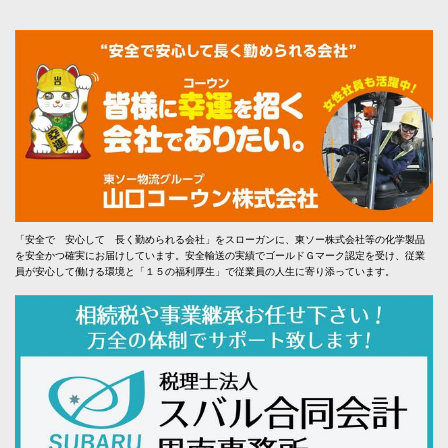
「安全で 安心して 長く勤められる会社」をスローガンに、東ソー株式会社等の化学製品
を安全かつ確実にお届けしています。安全輸送の実績でゴールドＧマーク認定を受け、従業
員が安心して働ける環境と「１５の福利厚生」で従業員の人生に寄り添っています。