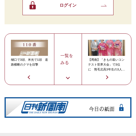
ログイン
一覧を
樋口で3頭、米光で1頭 道
【周南】「きもの装いコン
みる
路横断のクマを目撃
テスト世界大会」で3位
に 熊毛北高3年生の3人
「きものの魅力を伝えた
い」