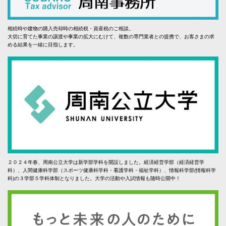
相続時や建物の購入売却時の相続税・資産税のご相談。
大切に育てた事業の譲渡や事業の拡大にむけて、複数の専門業者との提携で、お客さまの求
める結果を一緒に目指します。
２０２４年春、周南公立大学は新学部学科を開設しました。経済経営学部（経済経営学
科）、人間健康科学部（スポーツ健康科学科・看護学科・福祉学科）、情報科学部(情報科学
科)の３学部５学科体制となりました。大学の活動や入試情報も随時公開中！