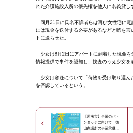
れた介護施設入所の優先権を他人に名義貸し
同月31日に氏名不詳者らは再び女性宅に電
には現金を送付する必要があるなどと噓を言い
トに送らせた。
少女は8月2日にアパートに到着した現金を
情報提供で事件を認知し、捜査のうえ少女を
少女は容疑について「荷物を受け取り運んだ
を否認しているという。
【周南市】事業のバト
ンタッチに向けて 徳
山商議所の事業承継セ