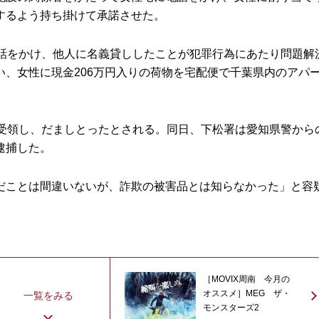
するよう持ち掛けて承諾させた。
話をかけ、他人に名義貸ししたことが犯罪行為にあたり問題解
、女性に現金206万円入りの荷物を宅配便で千葉県内のアパ
受領し、だましとったとされる。同日、下松署は愛知県警から
逮捕した。
ことは間違いないが、詐欺の被害品とは知らなかった」と容
［MOVIX周南 今月の
オススメ］MEG ザ・
一覧をみる
モンスターズ2