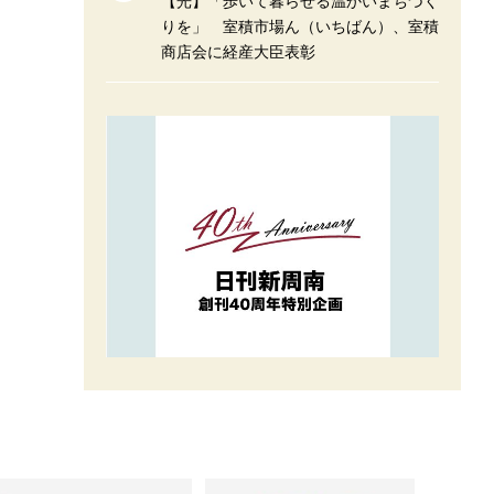
【光】「歩いて暮らせる温かいまちづく
りを」 室積市場ん（いちばん）、室積
商店会に経産大臣表彰