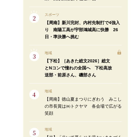
スポーツ
【周南】新川完封、内村先制打で4強入
り 南陽工高が宇部鴻城高に快勝 26
日・準決勝へ挑む
地域
【下松】［あきた総文2026］総文
とNコンで憧れの全国へ 下松高放
送部・前原さん、磯部さん
地域
【周南】徳山夏まつりにぎわう みこし
の市長賞は㈱トクヤマ 各会場で広がる
笑顔
地域