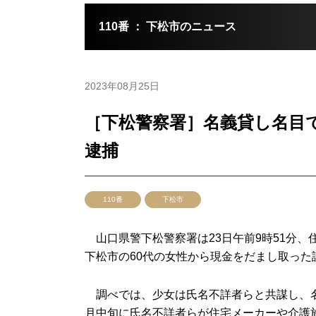
110番 ： 下松市のニュース
2023年08月25日
［下松警察署］名義貸し名目で
逮捕
110番
下松市
山口県警下松警察署は23日午前9時51分、
下松市の60代の女性から現金をだまし取っ
調べでは、少女は氏名不詳者らと共謀し、名
月中旬に氏名不詳者らが住宅メーカーや介護