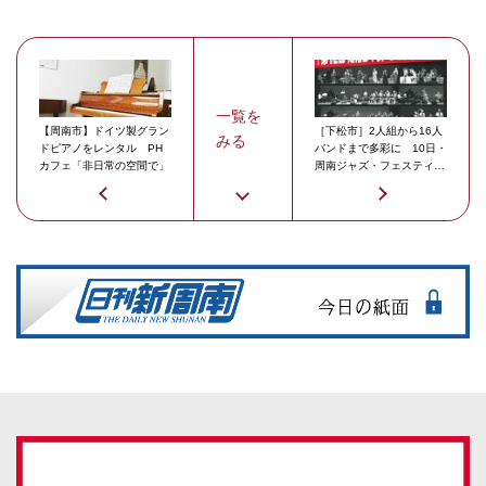
一覧を
【周南市】ドイツ製グラン
［下松市］2人組から16人
みる
ドピアノをレンタル PH
バンドまで多彩に 10日・
カフェ「非日常の空間で」
周南ジャズ・フェスティバ
ル