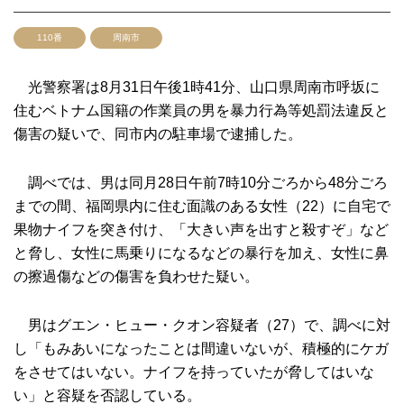
110番
周南市
光警察署は8月31日午後1時41分、山口県周南市呼坂に
住むベトナム国籍の作業員の男を暴力行為等処罰法違反と
傷害の疑いで、同市内の駐車場で逮捕した。
調べでは、男は同月28日午前7時10分ごろから48分ごろ
までの間、福岡県内に住む面識のある女性（22）に自宅で
果物ナイフを突き付け、「大きい声を出すと殺すぞ」など
と脅し、女性に馬乗りになるなどの暴行を加え、女性に鼻
の擦過傷などの傷害を負わせた疑い。
男はグエン・ヒュー・クオン容疑者（27）で、調べに対
し「もみあいになったことは間違いないが、積極的にケガ
をさせてはいない。ナイフを持っていたが脅してはいな
い」と容疑を否認している。