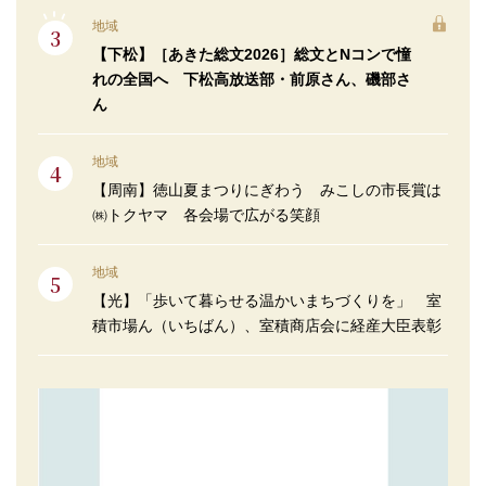
地域
【下松】［あきた総文2026］総文とNコンで憧
れの全国へ 下松高放送部・前原さん、磯部さ
ん
地域
【周南】徳山夏まつりにぎわう みこしの市長賞は
㈱トクヤマ 各会場で広がる笑顔
地域
【光】「歩いて暮らせる温かいまちづくりを」 室
積市場ん（いちばん）、室積商店会に経産大臣表彰