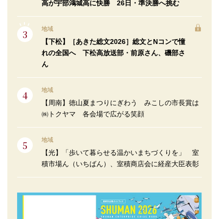
高が宇部鴻城高に快勝 26日・準決勝へ挑む
地域
【下松】［あきた総文2026］総文とNコンで憧
れの全国へ 下松高放送部・前原さん、磯部さ
ん
地域
【周南】徳山夏まつりにぎわう みこしの市長賞は
㈱トクヤマ 各会場で広がる笑顔
地域
【光】「歩いて暮らせる温かいまちづくりを」 室
積市場ん（いちばん）、室積商店会に経産大臣表彰