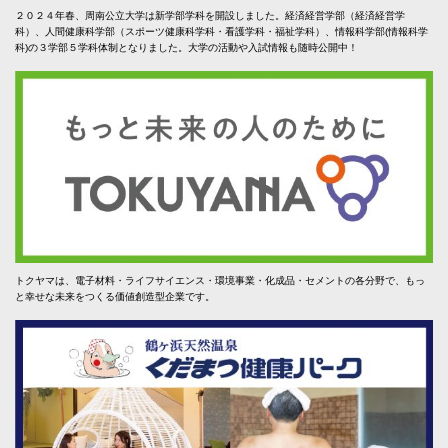
２０２４年春、周南公立大学は新学部学科を開設しました。経済経営学部（経済経営学
科）、人間健康科学部（スポーツ健康科学科・看護学科・福祉学科）、情報科学部(情報科学
科)の３学部５学科体制となりました。大学の活動や入試情報も随時公開中！
トクヤマは、電子材料・ライフサイエンス・環境事業・化成品・セメントの各分野で、もっ
と幸せな未来をつくる価値創造型企業です。