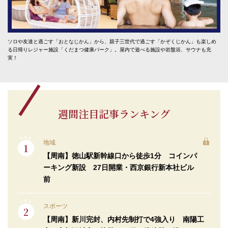
ソロや友達と過ごす「おとなじかん」から、親子三世代で過ごす「かぞくじかん」も楽しめ
る日帰りレジャー施設「くだまつ健康パーク」。屋内で遊べる施設や岩盤浴、サウナも充
実！
週間注目記事ランキング
地域
【周南】徳山駅新幹線口から徒歩1分 コインパ
ーキング新設 27日開業・西京銀行新本社ビル
前
スポーツ
【周南】新川完封、内村先制打で4強入り 南陽工