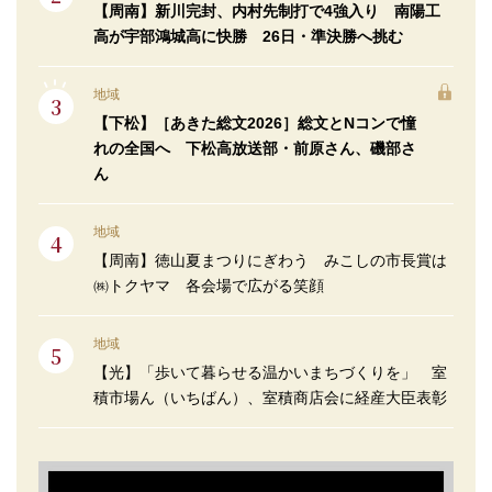
【周南】新川完封、内村先制打で4強入り 南陽工
高が宇部鴻城高に快勝 26日・準決勝へ挑む
地域
【下松】［あきた総文2026］総文とNコンで憧
れの全国へ 下松高放送部・前原さん、磯部さ
ん
地域
【周南】徳山夏まつりにぎわう みこしの市長賞は
㈱トクヤマ 各会場で広がる笑顔
地域
【光】「歩いて暮らせる温かいまちづくりを」 室
積市場ん（いちばん）、室積商店会に経産大臣表彰