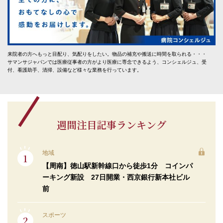
来院者の方へもっと目配り、気配りをしたい。物品の補充や搬送に時間を取られる・・・
サマンサジャパンでは医療従事者の方がより医療に専念できるよう、コンシェルジュ、受
付、看護助手、清掃、設備など様々な業務を行っています。
週間注目記事ランキング
地域
【周南】徳山駅新幹線口から徒歩1分 コインパ
ーキング新設 27日開業・西京銀行新本社ビル
前
スポーツ