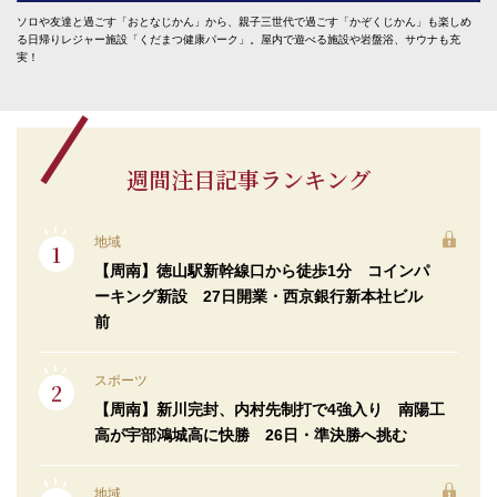
ソロや友達と過ごす「おとなじかん」から、親子三世代で過ごす「かぞくじかん」も楽しめ
る日帰りレジャー施設「くだまつ健康パーク」。屋内で遊べる施設や岩盤浴、サウナも充
実！
週間注目記事ランキング
地域
【周南】徳山駅新幹線口から徒歩1分 コインパ
ーキング新設 27日開業・西京銀行新本社ビル
前
スポーツ
【周南】新川完封、内村先制打で4強入り 南陽工
高が宇部鴻城高に快勝 26日・準決勝へ挑む
地域