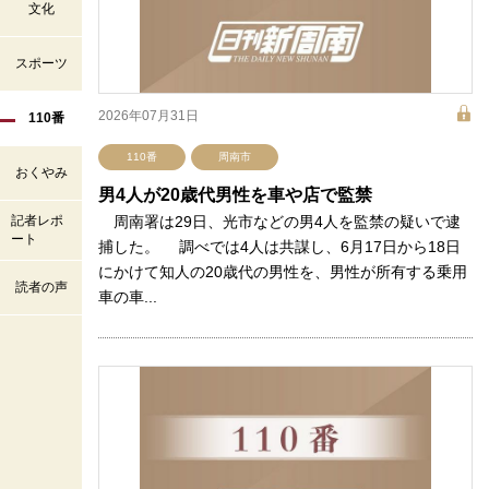
文化
スポーツ
2026年07月31日
110番
110番
周南市
おくやみ
男4人が20歳代男性を車や店で監禁
記者レポ
周南署は29日、光市などの男4人を監禁の疑いで逮
ート
捕した。 調べでは4人は共謀し、6月17日から18日
にかけて知人の20歳代の男性を、男性が所有する乗用
読者の声
車の車...