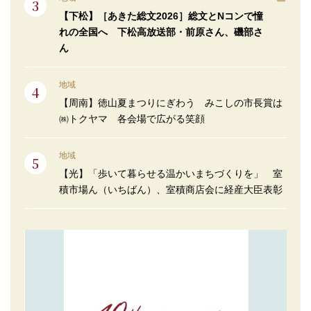
【下松】［あきた総文2026］総文とNコンで憧
れの全国へ 下松高放送部・前原さん、磯部さ
ん
地域
【周南】徳山夏まつりにぎわう みこしの市長賞は
㈱トクヤマ 各会場で広がる笑顔
地域
【光】「歩いて暮らせる温かいまちづくりを」 室
積市場ん（いちばん）、室積商店会に経産大臣表彰