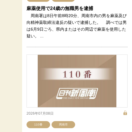
麻薬使用で24歳の無職男を逮捕
周南署は8日午前8時20分、周南市内の男を麻薬及び
向精神薬取締法違反の疑いで逮捕した。 調べでは男
は6月9日ごろ、県内またはその周辺で麻薬を使用した
疑い。 ...
2026年07月08日
110番
周南市