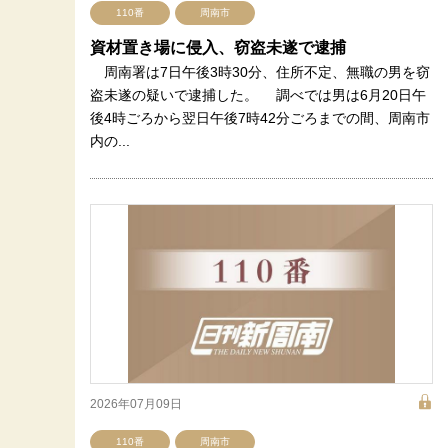
110番
周南市
資材置き場に侵入、窃盗未遂で逮捕
周南署は7日午後3時30分、住所不定、無職の男を窃
盗未遂の疑いで逮捕した。 調べでは男は6月20日午
後4時ごろから翌日午後7時42分ごろまでの間、周南市
内の...
2026年07月09日
110番
周南市