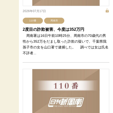
2026年07月17日
110番
周南市
2度目の詐欺被害、今度は352万円
周南署は16日午前10時25分、周南市の70歳代の男
性から352万をだまし取った詐欺の疑いで、千葉県我
孫子市の女を山口署で逮捕した。 調べでは女は氏名
不詳者...