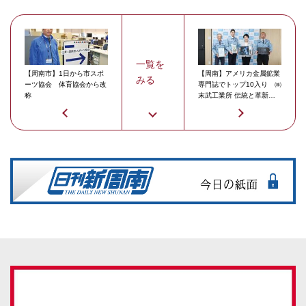
一覧を
【周南市】1日から市スポ
【周南】アメリカ金属鉱業
みる
ーツ協会 体育協会から改
専門誌でトップ10入り ㈱
称
末武工業所 伝統と革新の
融合