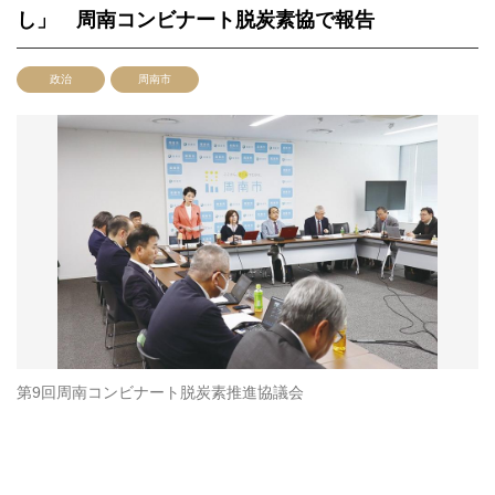
し」 周南コンビナート脱炭素協で報告
政治
周南市
第9回周南コンビナート脱炭素推進協議会