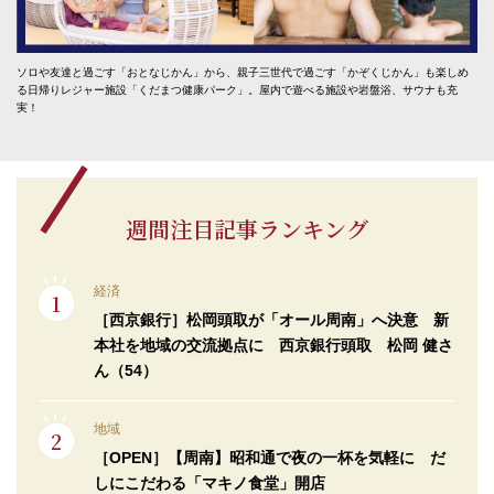
ソロや友達と過ごす「おとなじかん」から、親子三世代で過ごす「かぞくじかん」も楽しめ
る日帰りレジャー施設「くだまつ健康パーク」。屋内で遊べる施設や岩盤浴、サウナも充
実！
週間注目記事ランキング
経済
［西京銀行］松岡頭取が「オール周南」へ決意 新
本社を地域の交流拠点に 西京銀行頭取 松岡 健さ
ん（54）
地域
［OPEN］【周南】昭和通で夜の一杯を気軽に だ
しにこだわる「マキノ食堂」開店