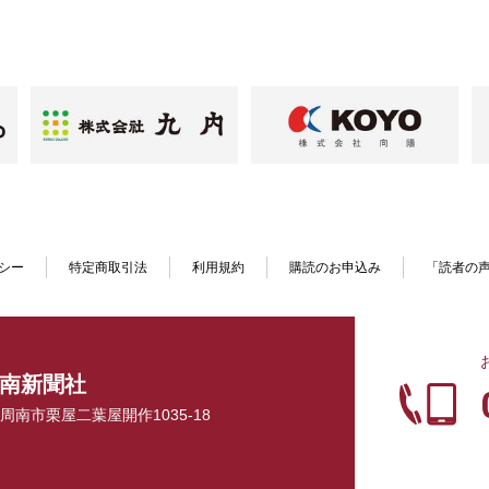
シー
特定商取引法
利用規約
購読のお申込み
「読者の
南新聞社
口県周南市栗屋二葉屋開作1035-18