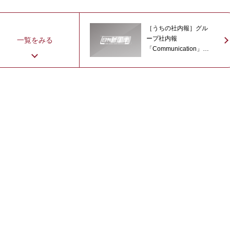
［うちの社内報］グル
ープ社内報
一覧をみる
「Communication」
2018年7月 中特グル
ープ（周南市久米）