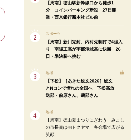
【周南】徳山駅新幹線口から徒歩1
分 コインパーキング新設 27日開
業・西京銀行新本社ビル前
スポーツ
【周南】新川完封、内村先制打で4強入
り 南陽工高が宇部鴻城高に快勝 26
日・準決勝へ挑む
地域
【下松】［あきた総文2026］総文
とNコンで憧れの全国へ 下松高放
送部・前原さん、磯部さん
地域
【周南】徳山夏まつりにぎわう みこし
の市長賞は㈱トクヤマ 各会場で広がる
笑顔