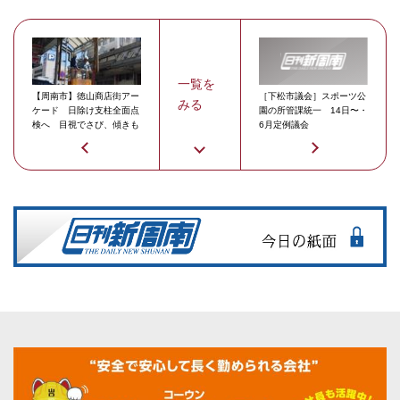
一覧を
【周南市】徳山商店街アー
［下松市議会］スポーツ公
みる
ケード 日除け支柱全面点
園の所管課統一 14日〜・
検へ 目視でさび、傾きも
6月定例議会