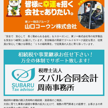
「安全で 安心して 長く勤められる会社」をスローガンに、東ソー株式会社等の化学製品
を安全かつ確実にお届けしています。安全輸送の実績でゴールドＧマーク認定を受け、従業
員が安心して働ける環境と「１５の福利厚生」で従業員の人生に寄り添っています。
相続時や建物の購入売却時の相続税・資産税のご相談。
大切に育てた事業の譲渡や事業の拡大にむけて、複数の専門業者との提携で、お客さまの求
める結果を一緒に目指します。