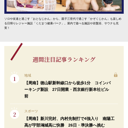
ソロや友達と過ごす「おとなじかん」から、親子三世代で過ごす「かぞくじかん」も楽しめ
る日帰りレジャー施設「くだまつ健康パーク」。屋内で遊べる施設や岩盤浴、サウナも充
実！
週間注目記事ランキング
地域
【周南】徳山駅新幹線口から徒歩1分 コインパ
ーキング新設 27日開業・西京銀行新本社ビル
前
スポーツ
【周南】新川完封、内村先制打で4強入り 南陽工
高が宇部鴻城高に快勝 26日・準決勝へ挑む