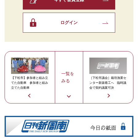
ログイン
一覧を
【下松市】参加者と組み立
［下松市議会］栽培漁業セ
みる
てた自動車 参加者と組み
ンター新築着工へ 臨時議
立てた自動車
会で契約議案可決