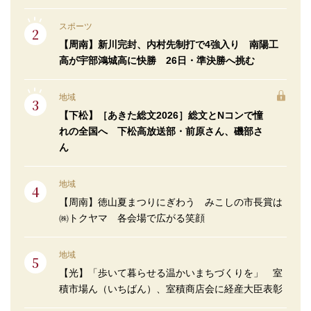
スポーツ
【周南】新川完封、内村先制打で4強入り 南陽工
高が宇部鴻城高に快勝 26日・準決勝へ挑む
地域
【下松】［あきた総文2026］総文とNコンで憧
れの全国へ 下松高放送部・前原さん、磯部さ
ん
地域
【周南】徳山夏まつりにぎわう みこしの市長賞は
㈱トクヤマ 各会場で広がる笑顔
地域
【光】「歩いて暮らせる温かいまちづくりを」 室
積市場ん（いちばん）、室積商店会に経産大臣表彰