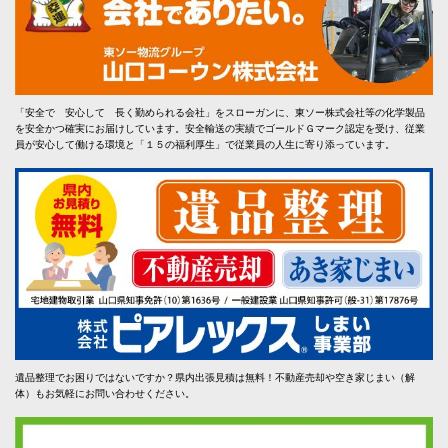
「安全で 安心して 長く勤められる会社」をスローガンに、東ソー株式会社等の化学製品
を安全かつ確実にお届けしています。安全輸送の実績でゴールドＧマーク認定を受け、従業
員が安心して働ける環境と「１５の福利厚生」で従業員の人生に寄り添っています。
遺品整理でお困りではないですか？県内出張見積は無料！不動産売却や空き家じまい（解
体）もお気軽にお問い合わせください。