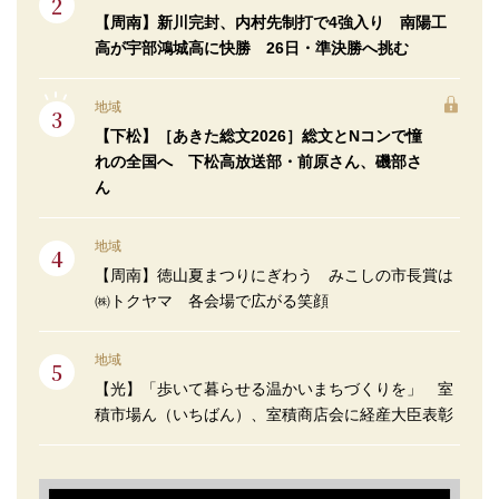
【周南】新川完封、内村先制打で4強入り 南陽工
高が宇部鴻城高に快勝 26日・準決勝へ挑む
地域
【下松】［あきた総文2026］総文とNコンで憧
れの全国へ 下松高放送部・前原さん、磯部さ
ん
地域
【周南】徳山夏まつりにぎわう みこしの市長賞は
㈱トクヤマ 各会場で広がる笑顔
地域
【光】「歩いて暮らせる温かいまちづくりを」 室
積市場ん（いちばん）、室積商店会に経産大臣表彰