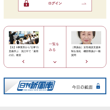
ログイン
一覧を
【光】6事業所から“仕事”の
［県議会］女性相談支援体
みる
意義学ぶ 浅江中で「雇用
制を強化 磯部県議が一般
の日」教室
質問