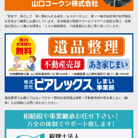
「安全で 安心して 長く勤められる会社」をスローガンに、東ソー株式会社等の化学製品
を安全かつ確実にお届けしています。安全輸送の実績でゴールドＧマーク認定を受け、従業
員が安心して働ける環境と「１５の福利厚生」で従業員の人生に寄り添っています。
遺品整理でお困りではないですか？県内出張見積は無料！不動産売却や空き家じまい（解
体）もお気軽にお問い合わせください。