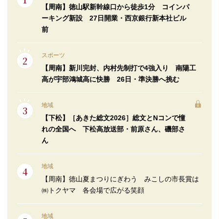
【周南】徳山駅新幹線口から徒歩1分 コインパ
ーキング新設 27日開業・西京銀行新本社ビル
前
スポーツ
【周南】新川完封、内村先制打で4強入り 南陽工
高が宇部鴻城高に快勝 26日・準決勝へ挑む
地域
【下松】［あきた総文2026］総文とNコンで憧
れの全国へ 下松高放送部・前原さん、磯部さ
ん
地域
【周南】徳山夏まつりにぎわう みこしの市長賞は
㈱トクヤマ 各会場で広がる笑顔
地域