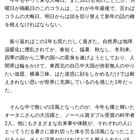
今年もやって来る大晦日。まだ10日も先のことだが、月
曜日が掲載日のこのコラムは、これが今年最後で、言わば
コラムの大晦日。明日からは頭を切り替えて新年の話の種
を植えなければならない。
振り返ればこの1年も慌ただしく過ぎた。自然界は地球
温暖化に攪乱されてか、春短く、猛暑、秋なし、冬到来。
四季の国から二季の国への変身を遂げようとしており、人
間界は輪をかけて、東西北の自己中大国が傍若無人のやり
たい放題、横暴三昧。はた迷惑に顔をしかめるだけでは耐
えきれない思いが世界に充満しているのを感じた1年だっ
た。
そんな中で救いの涼風となったのが、今年も燦と輝いた
オータニさんの大活躍と、ノーベル賞ダブル受賞の科学者
2人。他にもさまざまな出来事や体験が、それぞれの人に
とってうだる暑さに疲れ切った体を労る涼風になったこと
だろうが、そんな涼風がなければとても耐えられないほ