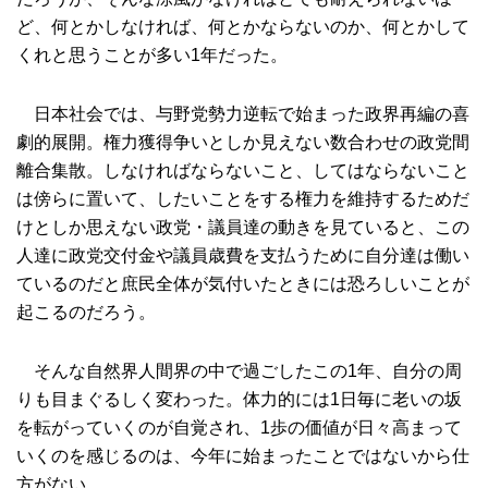
ど、何とかしなければ、何とかならないのか、何とかして
くれと思うことが多い1年だった。
日本社会では、与野党勢力逆転で始まった政界再編の喜
劇的展開。権力獲得争いとしか見えない数合わせの政党間
離合集散。しなければならないこと、してはならないこと
は傍らに置いて、したいことをする権力を維持するためだ
けとしか思えない政党・議員達の動きを見ていると、この
人達に政党交付金や議員歳費を支払うために自分達は働い
ているのだと庶民全体が気付いたときには恐ろしいことが
起こるのだろう。
そんな自然界人間界の中で過ごしたこの1年、自分の周
りも目まぐるしく変わった。体力的には1日毎に老いの坂
を転がっていくのが自覚され、1歩の価値が日々高まって
いくのを感じるのは、今年に始まったことではないから仕
方がない。