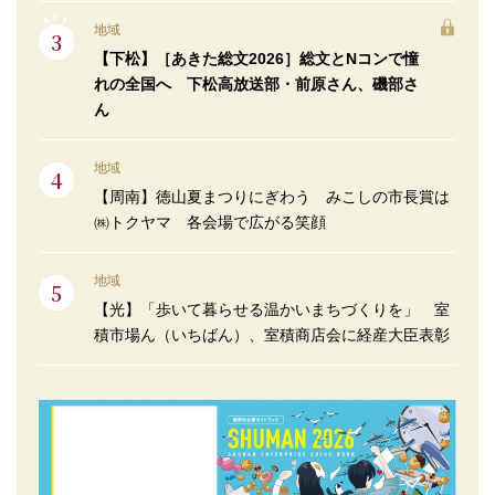
地域
【下松】［あきた総文2026］総文とNコンで憧
れの全国へ 下松高放送部・前原さん、磯部さ
ん
地域
【周南】徳山夏まつりにぎわう みこしの市長賞は
㈱トクヤマ 各会場で広がる笑顔
地域
【光】「歩いて暮らせる温かいまちづくりを」 室
積市場ん（いちばん）、室積商店会に経産大臣表彰