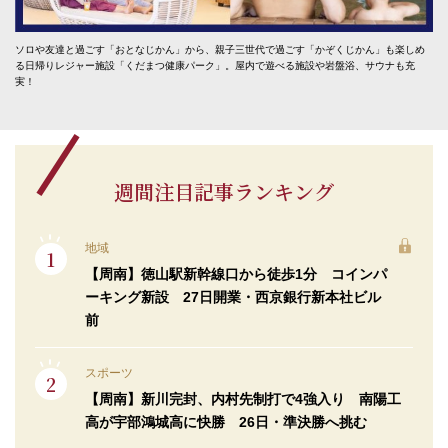
ソロや友達と過ごす「おとなじかん」から、親子三世代で過ごす「かぞくじかん」も楽しめ
る日帰りレジャー施設「くだまつ健康パーク」。屋内で遊べる施設や岩盤浴、サウナも充
実！
週間注目記事ランキング
地域
【周南】徳山駅新幹線口から徒歩1分 コインパ
ーキング新設 27日開業・西京銀行新本社ビル
前
スポーツ
【周南】新川完封、内村先制打で4強入り 南陽工
高が宇部鴻城高に快勝 26日・準決勝へ挑む