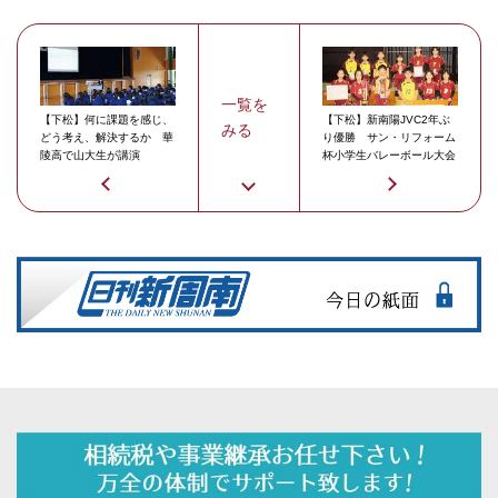
一覧を
【下松】何に課題を感じ、
【下松】新南陽JVC2年ぶ
みる
どう考え、解決するか 華
り優勝 サン・リフォーム
陵高で山大生が講演
杯小学生バレーボール大会