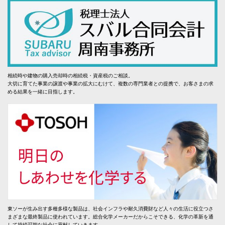
相続時や建物の購入売却時の相続税・資産税のご相談。
大切に育てた事業の譲渡や事業の拡大にむけて、複数の専門業者との提携で、お客さまの求
める結果を一緒に目指します。
東ソーが生み出す多種多様な製品は、社会インフラや耐久消費財など人々の生活に役立つさ
まざまな最終製品に使われています。総合化学メーカーだからこそできる、化学の革新を通
して持続可能な社会に貢献していきます。