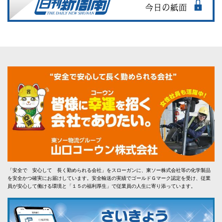
「安全で 安心して 長く勤められる会社」をスローガンに、東ソー株式会社等の化学製品
を安全かつ確実にお届けしています。安全輸送の実績でゴールドＧマーク認定を受け、従業
員が安心して働ける環境と「１５の福利厚生」で従業員の人生に寄り添っています。