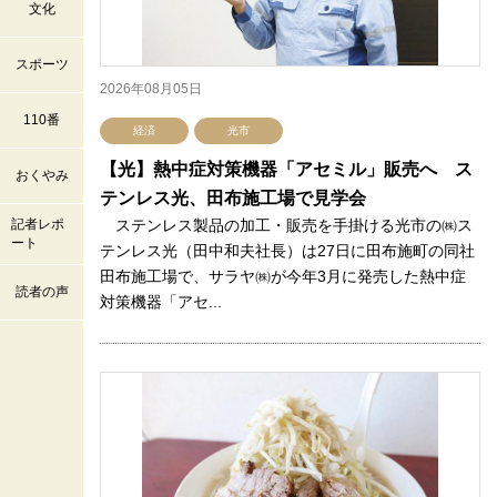
文化
スポーツ
2026年08月05日
110番
経済
光市
【光】熱中症対策機器「アセミル」販売へ ス
おくやみ
テンレス光、田布施工場で見学会
記者レポ
ステンレス製品の加工・販売を手掛ける光市の㈱ス
ート
テンレス光（田中和夫社長）は27日に田布施町の同社
田布施工場で、サラヤ㈱が今年3月に発売した熱中症
読者の声
対策機器「アセ...