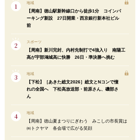
地域
【周南】徳山駅新幹線口から徒歩1分 コインパ
ーキング新設 27日開業・西京銀行新本社ビル
前
スポーツ
【周南】新川完封、内村先制打で4強入り 南陽工
高が宇部鴻城高に快勝 26日・準決勝へ挑む
地域
【下松】［あきた総文2026］総文とNコンで憧
れの全国へ 下松高放送部・前原さん、磯部さ
ん
地域
【周南】徳山夏まつりにぎわう みこしの市長賞は
㈱トクヤマ 各会場で広がる笑顔