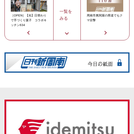
一覧を
［OPEN］【光】日替わり
周南市奥関屋の県道でもク
みる
で手づくり菓子 コラボキ
マ目撃
ッチン634