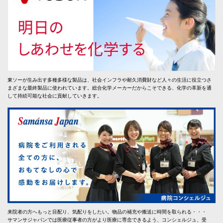
東ソーが生み出す多種多様な製品は、社会インフラや耐久消費財など人々の生活に役立つさ
まざまな最終製品に使われています。総合化学メーカーだからこそできる、化学の革新を通
して持続可能な社会に貢献していきます。
来院者の方へもっと目配り、気配りをしたい。物品の補充や搬送に時間を取られる・・・
サマンサジャパンでは医療従事者の方がより医療に専念できるよう、コンシェルジュ、受