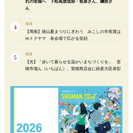
れの全国へ 下松高放送部・前原さん、磯部さ
ん
地域
【周南】徳山夏まつりにぎわう みこしの市長賞は
㈱トクヤマ 各会場で広がる笑顔
地域
【光】「歩いて暮らせる温かいまちづくりを」 室
積市場ん（いちばん）、室積商店会に経産大臣表彰