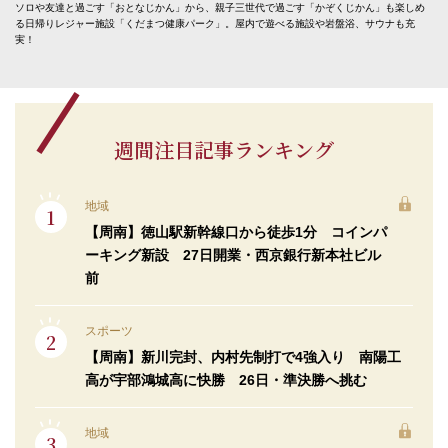
ソロや友達と過ごす「おとなじかん」から、親子三世代で過ごす「かぞくじかん」も楽しめ
る日帰りレジャー施設「くだまつ健康パーク」。屋内で遊べる施設や岩盤浴、サウナも充
実！
週間注目記事ランキング
地域
【周南】徳山駅新幹線口から徒歩1分 コインパ
ーキング新設 27日開業・西京銀行新本社ビル
前
スポーツ
【周南】新川完封、内村先制打で4強入り 南陽工
高が宇部鴻城高に快勝 26日・準決勝へ挑む
地域