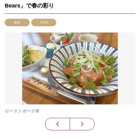
Bears」で春の彩り
経済
下松市
ローストポーク丼
ペ