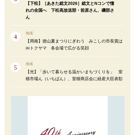
【下松】［あきた総文2026］総文とNコンで憧
れの全国へ 下松高放送部・前原さん、磯部さ
ん
地域
【周南】徳山夏まつりにぎわう みこしの市長賞は
㈱トクヤマ 各会場で広がる笑顔
地域
【光】「歩いて暮らせる温かいまちづくりを」 室
積市場ん（いちばん）、室積商店会に経産大臣表彰