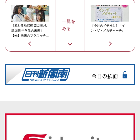
一覧を
［変わる放課後 部活動地
［今月のイチ推し］『イ
みる
域展開 中学生の未来］
ン・ザ・メガチャーチ』
【光】未来のブラスっ子が
活動開始 ひかり吹奏楽ク
ラブ