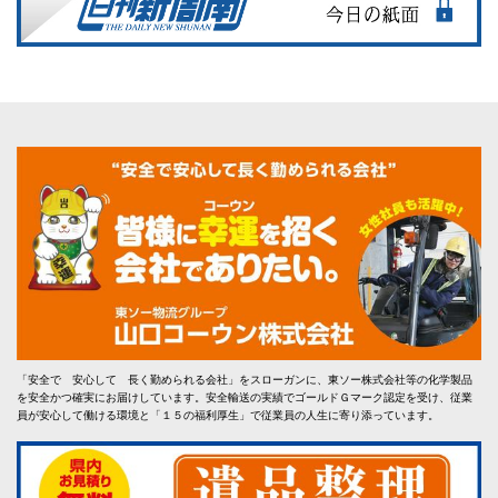
「安全で 安心して 長く勤められる会社」をスローガンに、東ソー株式会社等の化学製品
を安全かつ確実にお届けしています。安全輸送の実績でゴールドＧマーク認定を受け、従業
員が安心して働ける環境と「１５の福利厚生」で従業員の人生に寄り添っています。