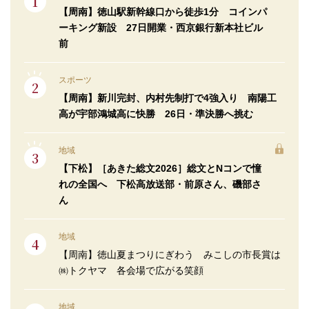
【周南】徳山駅新幹線口から徒歩1分 コインパ
ーキング新設 27日開業・西京銀行新本社ビル
前
スポーツ
【周南】新川完封、内村先制打で4強入り 南陽工
高が宇部鴻城高に快勝 26日・準決勝へ挑む
地域
【下松】［あきた総文2026］総文とNコンで憧
れの全国へ 下松高放送部・前原さん、磯部さ
ん
地域
【周南】徳山夏まつりにぎわう みこしの市長賞は
㈱トクヤマ 各会場で広がる笑顔
地域