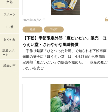
文化
スポーツ
2026年05月29日
110番
経済
下松市
【下松】季節限定外郎「夏だいだい」販売 ほ
おくやみ
うえい堂・さわやかな風味提供
記者レポ
手作り銘菓「ひとつった外郎」で知られる下松市藤
ート
光町の菓子店「ほうえい堂」は、4月27日から季節限
定外郎「夏だいだい」の販売を始めた。 萩産の夏だ
読者の声
いだいを皮ご...