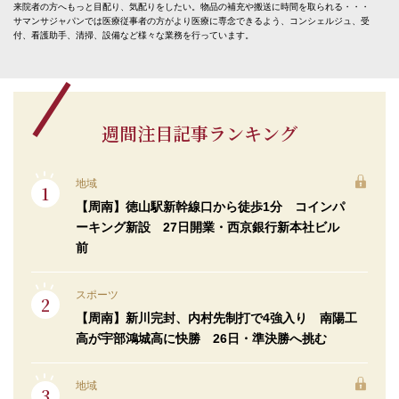
来院者の方へもっと目配り、気配りをしたい。物品の補充や搬送に時間を取られる・・・
サマンサジャパンでは医療従事者の方がより医療に専念できるよう、コンシェルジュ、受
付、看護助手、清掃、設備など様々な業務を行っています。
週間注目記事ランキング
地域
【周南】徳山駅新幹線口から徒歩1分 コインパ
ーキング新設 27日開業・西京銀行新本社ビル
前
スポーツ
【周南】新川完封、内村先制打で4強入り 南陽工
高が宇部鴻城高に快勝 26日・準決勝へ挑む
地域