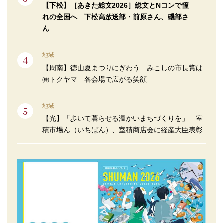
【下松】［あきた総文2026］総文とNコンで憧
れの全国へ 下松高放送部・前原さん、磯部さ
ん
地域
【周南】徳山夏まつりにぎわう みこしの市長賞は
㈱トクヤマ 各会場で広がる笑顔
地域
【光】「歩いて暮らせる温かいまちづくりを」 室
積市場ん（いちばん）、室積商店会に経産大臣表彰