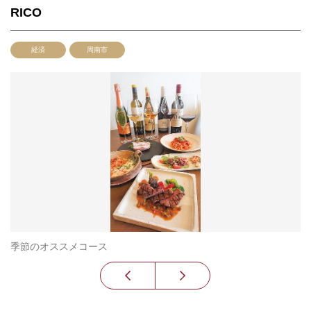
RICO
経済
周南市
季節のオススメコース
店