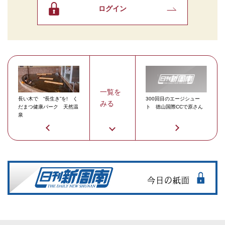
ログイン
一覧を
長い木で “長生き”を! く
300回目のエージシュー
みる
だまつ健康パーク 天然温
ト 徳山国際CCで原さん
泉