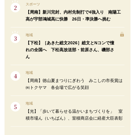
スポーツ
【周南】新川完封、内村先制打で4強入り 南陽工
高が宇部鴻城高に快勝 26日・準決勝へ挑む
地域
【下松】［あきた総文2026］総文とNコンで憧
れの全国へ 下松高放送部・前原さん、磯部さ
ん
地域
【周南】徳山夏まつりにぎわう みこしの市長賞は
㈱トクヤマ 各会場で広がる笑顔
地域
【光】「歩いて暮らせる温かいまちづくりを」 室
積市場ん（いちばん）、室積商店会に経産大臣表彰