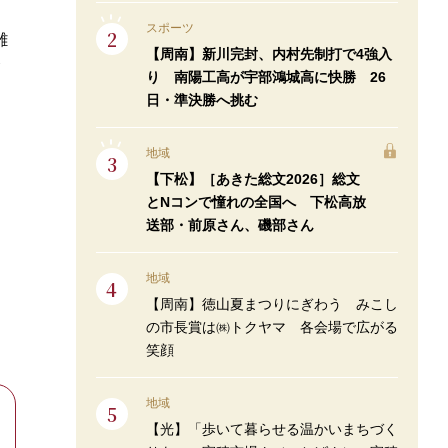
スポーツ
雑
【周南】新川完封、内村先制打で4強入
念
り 南陽工高が宇部鴻城高に快勝 26
日・準決勝へ挑む
地域
【下松】［あきた総文2026］総文
とNコンで憧れの全国へ 下松高放
送部・前原さん、磯部さん
地域
【周南】徳山夏まつりにぎわう みこし
の市長賞は㈱トクヤマ 各会場で広がる
笑顔
地域
【光】「歩いて暮らせる温かいまちづく