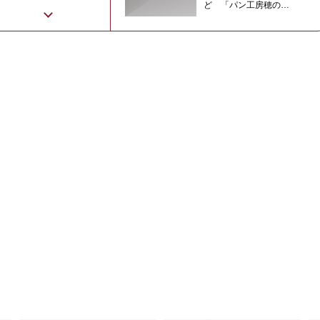
ど 「パン工房穂の
香」が夏の新商品