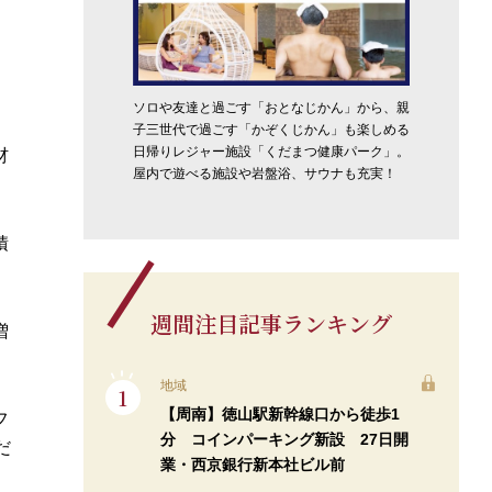
ソロや友達と過ごす「おとなじかん」から、親
子三世代で過ごす「かぞくじかん」も楽しめる
日帰りレジャー施設「くだまつ健康パーク」。
材
屋内で遊べる施設や岩盤浴、サウナも充実！
積
週間注目記事ランキング
増
地域
【周南】徳山駅新幹線口から徒歩1
フ
分 コインパーキング新設 27日開
だ
業・西京銀行新本社ビル前