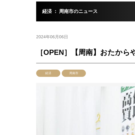
経済 ： 周南市のニュース
2024年06月06日
［OPEN］【周南】おたから
経済
周南市