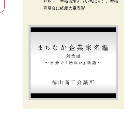
りを」 室積市場ん（いちばん）、室積
商店会に経産大臣表彰