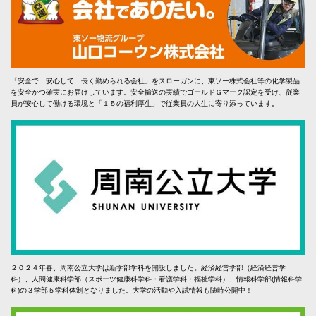
「安全で 安心して 長く勤められる会社」をスローガンに、東ソー株式会社等の化学製品
を安全かつ確実にお届けしています。安全輸送の実績でゴールドＧマーク認定を受け、従業
員が安心して働ける環境と「１５の福利厚生」で従業員の人生に寄り添っています。
２０２４年春、周南公立大学は新学部学科を開設しました。経済経営学部（経済経営学
科）、人間健康科学部（スポーツ健康科学科・看護学科・福祉学科）、情報科学部(情報科学
科)の３学部５学科体制となりました。大学の活動や入試情報も随時公開中！