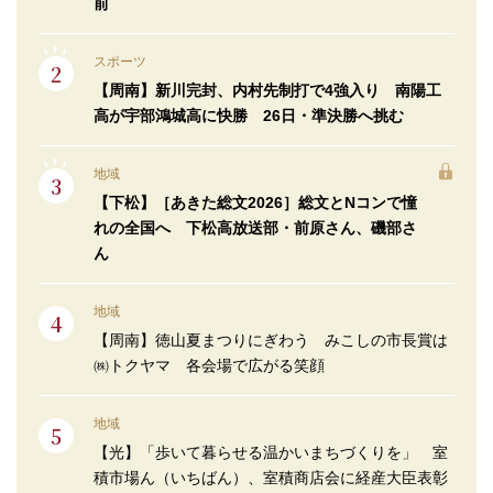
前
スポーツ
【周南】新川完封、内村先制打で4強入り 南陽工
高が宇部鴻城高に快勝 26日・準決勝へ挑む
地域
【下松】［あきた総文2026］総文とNコンで憧
れの全国へ 下松高放送部・前原さん、磯部さ
ん
地域
【周南】徳山夏まつりにぎわう みこしの市長賞は
㈱トクヤマ 各会場で広がる笑顔
地域
【光】「歩いて暮らせる温かいまちづくりを」 室
積市場ん（いちばん）、室積商店会に経産大臣表彰