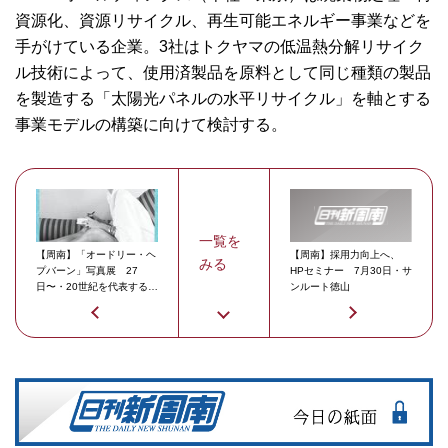
資源化、資源リサイクル、再生可能エネルギー事業などを
手がけている企業。3社はトクヤマの低温熱分解リサイク
ル技術によって、使用済製品を原料として同じ種類の製品
を製造する「太陽光パネルの水平リサイクル」を軸とする
事業モデルの構築に向けて検討する。
一覧を
【周南】「オードリー・ヘ
【周南】採用力向上へ、
みる
プバーン」写真展 27
HPセミナー 7月30日・サ
日〜・20世紀を代表する女
ンルート徳山
優 ［プレゼント］読者20
人にチケット