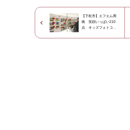
【下松市】エフエム周
南 笑顔いっぱい210
点 キッズフォトコン
盛況