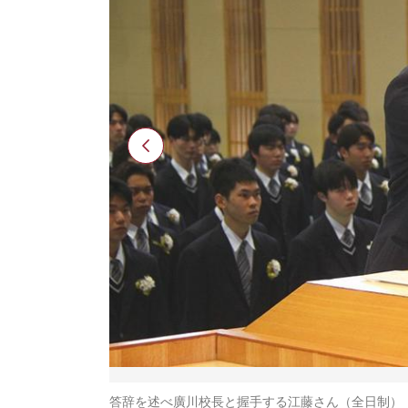
答辞を述べ廣川校長と握手する江藤さん（全日制）