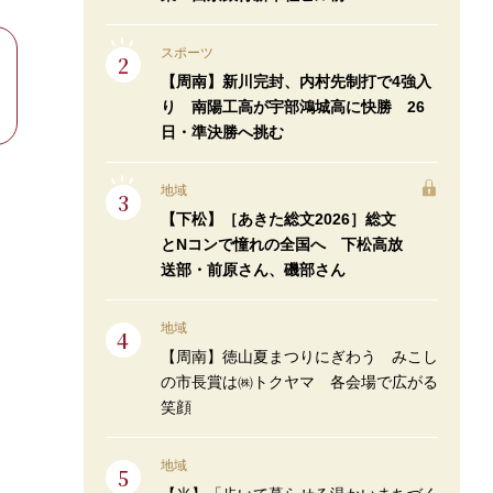
スポーツ
【周南】新川完封、内村先制打で4強入
り 南陽工高が宇部鴻城高に快勝 26
日・準決勝へ挑む
地域
【下松】［あきた総文2026］総文
とNコンで憧れの全国へ 下松高放
送部・前原さん、磯部さん
地域
【周南】徳山夏まつりにぎわう みこし
の市長賞は㈱トクヤマ 各会場で広がる
笑顔
地域