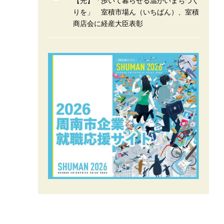
【光】「歩いて暮らせる温かいまちづく
りを」 室積市場ん（いちばん）、室積
商店会に経産大臣表彰