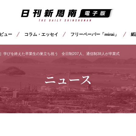
ビュー
コラム・エッセイ
フリーペーパー「mirai」
紙
］学びを終えた卒業生の巣立ち祝う 全日制207人、通信制38人が卒業式
ニュース