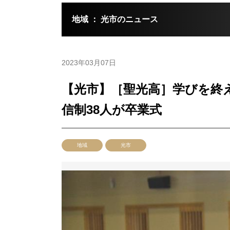
地域 ： 光市のニュース
2023年03月07日
【光市】［聖光高］学びを終え
信制38人が卒業式
地域
光市