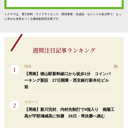
トクヤマは、電子材料・ライフサイエンス・環境事業・化成品・セメントの各分野で、もっ
と幸せな未来をつくる価値創造型企業です。
週間注目記事ランキング
地域
【周南】徳山駅新幹線口から徒歩1分 コインパ
ーキング新設 27日開業・西京銀行新本社ビル
前
スポーツ
【周南】新川完封、内村先制打で4強入り 南陽工
高が宇部鴻城高に快勝 26日・準決勝へ挑む