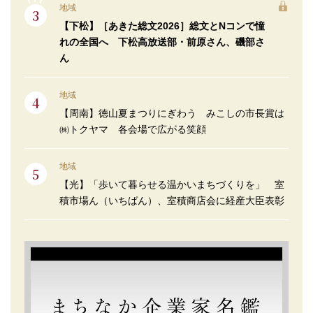
地域
【下松】［あきた総文2026］総文とNコンで憧
れの全国へ 下松高放送部・前原さん、磯部さ
ん
地域
【周南】徳山夏まつりにぎわう みこしの市長賞は
㈱トクヤマ 各会場で広がる笑顔
地域
【光】「歩いて暮らせる温かいまちづくりを」 室
積市場ん（いちばん）、室積商店会に経産大臣表彰