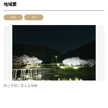
地域愛
地域
光市
桜と手前に見える旭橋