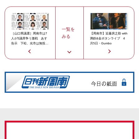
一覧を
［山口県議選］周南市は7
【周南市】近藤房之助 with
みる
人が5議席争う激戦 あす
満鉄&金ボタンライブ 4
告示 下松、光市は無投票
月5日・Gumbo
の公算