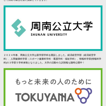
２０２４年春、周南公立大学は新学部学科を開設しました。経済経営学部（経済経営学
科）、人間健康科学部（スポーツ健康科学科・看護学科・福祉学科）、情報科学部(情報科学
科)の３学部５学科体制となりました。大学の活動や入試情報も随時公開中！