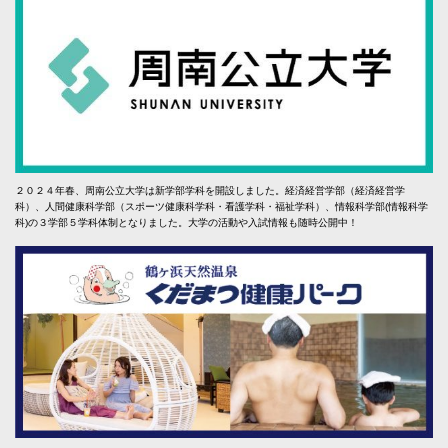
２０２４年春、周南公立大学は新学部学科を開設しました。経済経営学部（経済経営学
科）、人間健康科学部（スポーツ健康科学科・看護学科・福祉学科）、情報科学部(情報科学
科)の３学部５学科体制となりました。大学の活動や入試情報も随時公開中！