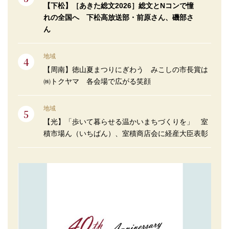
【下松】［あきた総文2026］総文とNコンで憧
れの全国へ 下松高放送部・前原さん、磯部さ
ん
地域
【周南】徳山夏まつりにぎわう みこしの市長賞は
㈱トクヤマ 各会場で広がる笑顔
地域
【光】「歩いて暮らせる温かいまちづくりを」 室
積市場ん（いちばん）、室積商店会に経産大臣表彰