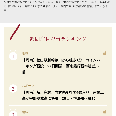
ソロや友達と過ごす「おとなじかん」から、親子三世代で過ごす「かぞくじかん」も楽しめ
る日帰りレジャー施設「くだまつ健康パーク」。屋内で遊べる施設や岩盤浴、サウナも充
実！
週間注目記事ランキング
地域
【周南】徳山駅新幹線口から徒歩1分 コインパ
ーキング新設 27日開業・西京銀行新本社ビル
前
スポーツ
【周南】新川完封、内村先制打で4強入り 南陽工
高が宇部鴻城高に快勝 26日・準決勝へ挑む
地域