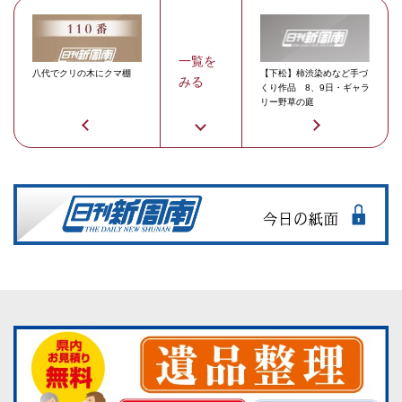
一覧を
八代でクリの木にクマ棚
【下松】柿渋染めなど手づ
みる
くり作品 8、9日・ギャラ
リー野草の庭