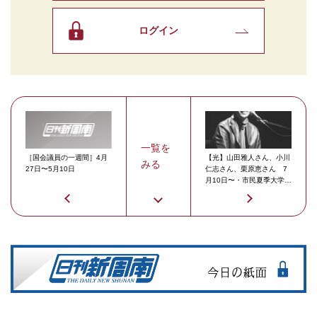
ログイン
一覧を
［国会議員の一週間］4月
【光】山田雅人さん、小川
みる
27日〜5月10日
仁志さん、栗原恵さん 7
月10日〜・市民夏季大学チ
ケット販売中