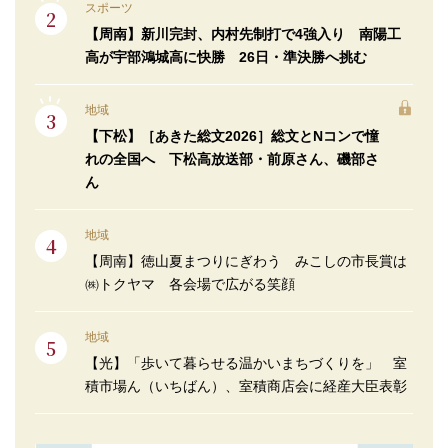
スポーツ
【周南】新川完封、内村先制打で4強入り 南陽工
高が宇部鴻城高に快勝 26日・準決勝へ挑む
地域
【下松】［あきた総文2026］総文とNコンで憧
れの全国へ 下松高放送部・前原さん、磯部さ
ん
地域
【周南】徳山夏まつりにぎわう みこしの市長賞は
㈱トクヤマ 各会場で広がる笑顔
地域
【光】「歩いて暮らせる温かいまちづくりを」 室
積市場ん（いちばん）、室積商店会に経産大臣表彰