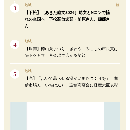
地域
【下松】［あきた総文2026］総文とNコンで憧
れの全国へ 下松高放送部・前原さん、磯部さ
ん
地域
【周南】徳山夏まつりにぎわう みこしの市長賞は
㈱トクヤマ 各会場で広がる笑顔
地域
【光】「歩いて暮らせる温かいまちづくりを」 室
積市場ん（いちばん）、室積商店会に経産大臣表彰