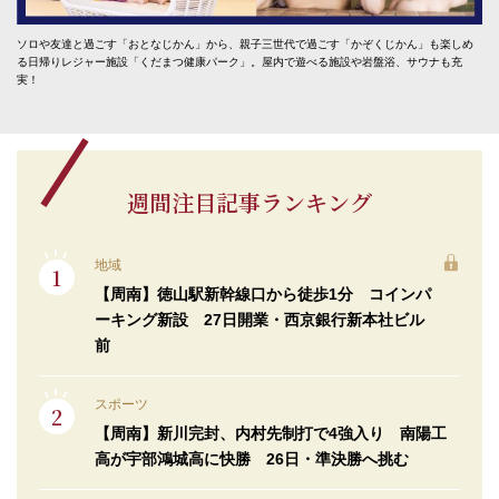
ソロや友達と過ごす「おとなじかん」から、親子三世代で過ごす「かぞくじかん」も楽しめ
る日帰りレジャー施設「くだまつ健康パーク」。屋内で遊べる施設や岩盤浴、サウナも充
実！
週間注目記事ランキング
地域
【周南】徳山駅新幹線口から徒歩1分 コインパ
ーキング新設 27日開業・西京銀行新本社ビル
前
スポーツ
【周南】新川完封、内村先制打で4強入り 南陽工
高が宇部鴻城高に快勝 26日・準決勝へ挑む