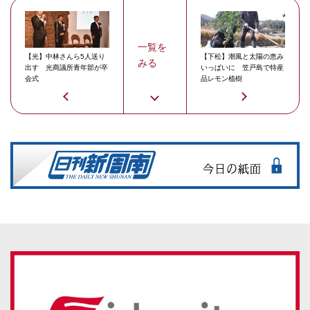
一覧を
【光】中林さんら5人送り
【下松】潮風と太陽の恵み
みる
出す 光商議所青年部が卒
いっぱいに 笠戸島で特産
会式
品レモン植樹