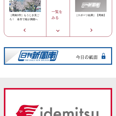
一覧を
［周南3市］もうじき見ご
［スポーツ結果］【周南】
みる
ろ！ 各市で桜が満開へ