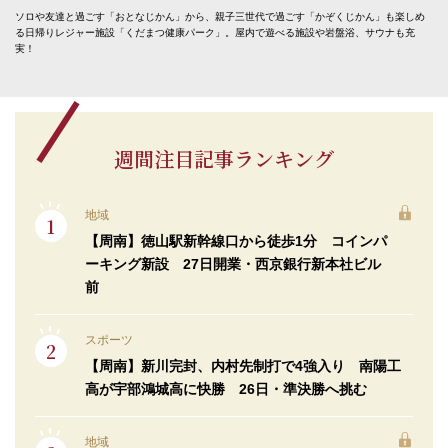
ソロや友達と過ごす「おとなじかん」から、親子三世代で過ごす「かぞくじかん」も楽しめ
る日帰りレジャー施設「くだまつ健康パーク」。屋内で遊べる施設や岩盤浴、サウナも充
実！
週間注目記事ランキング
地域
【周南】徳山駅新幹線口から徒歩1分 コインパ
ーキング新設 27日開業・西京銀行新本社ビル
前
スポーツ
【周南】新川完封、内村先制打で4強入り 南陽工
高が宇部鴻城高に快勝 26日・準決勝へ挑む
地域