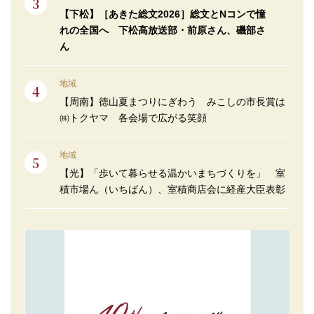
【下松】［あきた総文2026］総文とNコンで憧
れの全国へ 下松高放送部・前原さん、磯部さ
ん
地域
【周南】徳山夏まつりにぎわう みこしの市長賞は
㈱トクヤマ 各会場で広がる笑顔
地域
【光】「歩いて暮らせる温かいまちづくりを」 室
積市場ん（いちばん）、室積商店会に経産大臣表彰