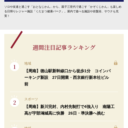
ソロや友達と過ごす「おとなじかん」から、親子三世代で過ごす「かぞくじかん」も楽しめ
る日帰りレジャー施設「くだまつ健康パーク」。屋内で遊べる施設や岩盤浴、サウナも充
実！
週間注目記事ランキング
地域
【周南】徳山駅新幹線口から徒歩1分 コインパ
ーキング新設 27日開業・西京銀行新本社ビル
前
スポーツ
【周南】新川完封、内村先制打で4強入り 南陽工
高が宇部鴻城高に快勝 26日・準決勝へ挑む