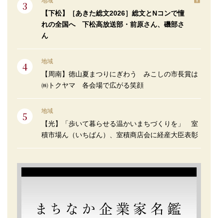
地域
【下松】［あきた総文2026］総文とNコンで憧
れの全国へ 下松高放送部・前原さん、磯部さ
ん
地域
【周南】徳山夏まつりにぎわう みこしの市長賞は
㈱トクヤマ 各会場で広がる笑顔
地域
【光】「歩いて暮らせる温かいまちづくりを」 室
積市場ん（いちばん）、室積商店会に経産大臣表彰