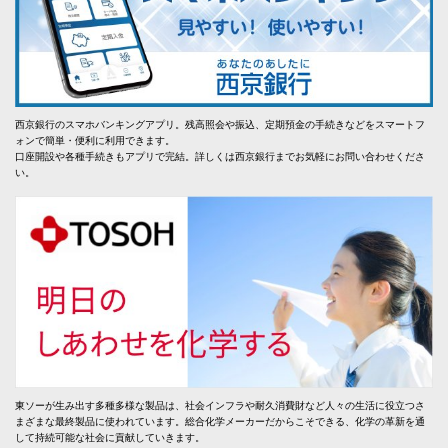
西京銀行のスマホバンキングアプリ。残高照会や振込、定期預金の手続きなどをスマートフ
ォンで簡単・便利に利用できます。
口座開設や各種手続きもアプリで完結。詳しくは西京銀行までお気軽にお問い合わせくださ
い。
東ソーが生み出す多種多様な製品は、社会インフラや耐久消費財など人々の生活に役立つさ
まざまな最終製品に使われています。総合化学メーカーだからこそできる、化学の革新を通
して持続可能な社会に貢献していきます。