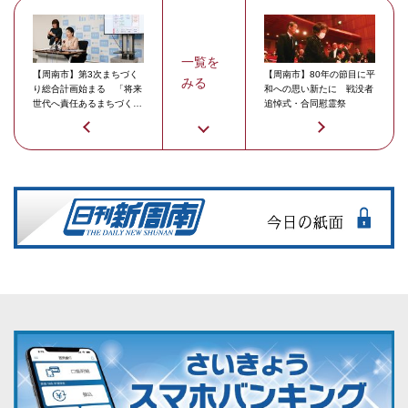
一覧を
【周南市】第3次まちづく
【周南市】80年の節目に平
みる
り総合計画始まる 「将来
和への思い新たに 戦没者
世代へ責任あるまちづく
追悼式・合同慰霊祭
り」