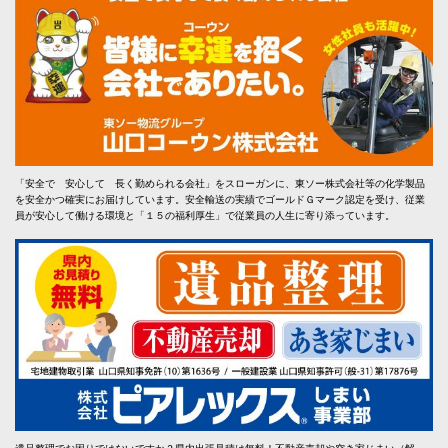
「安全で 安心して 長く勤められる会社」をスローガンに、東ソー株式会社等の化学製品
を安全かつ確実にお届けしています。安全輸送の実績でゴールドＧマーク認定を受け、従業
員が安心して働ける環境と「１５の福利厚生」で従業員の人生に寄り添っています。