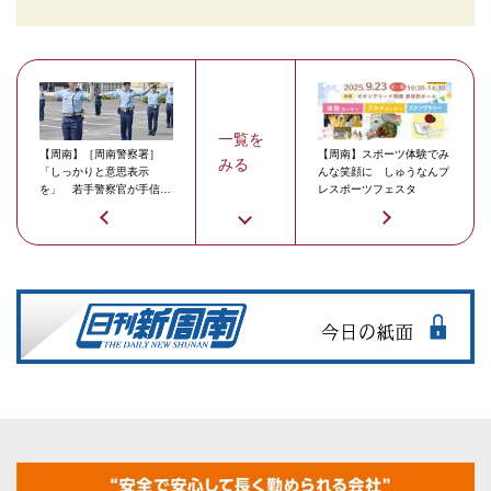
一覧を
【周南】［周南警察署］
【周南】スポーツ体験でみ
みる
「しっかりと意思表示
んな笑顔に しゅうなんプ
を」 若手警察官が手信号
レスポーツフェスタ
を訓練