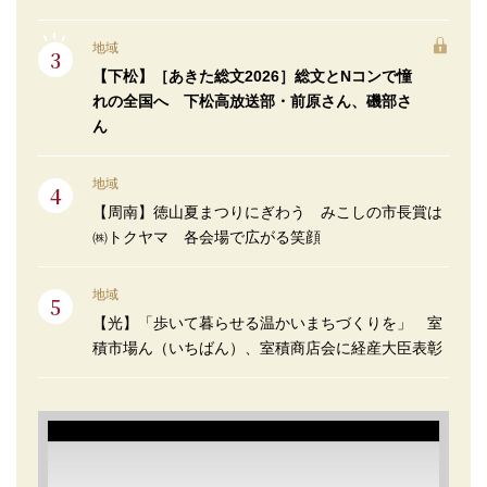
地域
【下松】［あきた総文2026］総文とNコンで憧
れの全国へ 下松高放送部・前原さん、磯部さ
ん
地域
【周南】徳山夏まつりにぎわう みこしの市長賞は
㈱トクヤマ 各会場で広がる笑顔
地域
【光】「歩いて暮らせる温かいまちづくりを」 室
積市場ん（いちばん）、室積商店会に経産大臣表彰