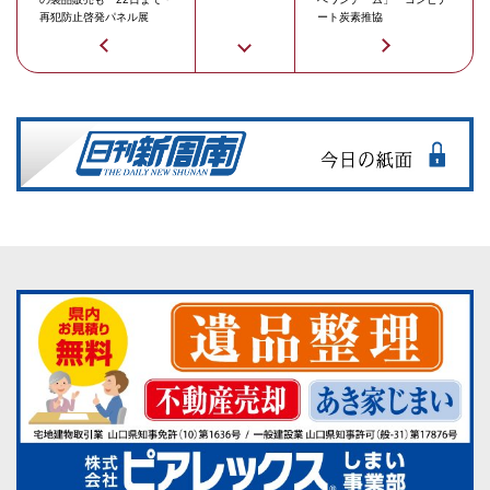
再犯防止啓発パネル展
ート炭素推協