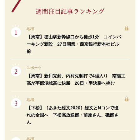
週間注目記事ランキング
地域
【周南】徳山駅新幹線口から徒歩1分 コインパ
ーキング新設 27日開業・西京銀行新本社ビル
前
スポーツ
【周南】新川完封、内村先制打で4強入り 南陽工
高が宇部鴻城高に快勝 26日・準決勝へ挑む
地域
【下松】［あきた総文2026］総文とNコンで憧
れの全国へ 下松高放送部・前原さん、磯部さ
ん
地域