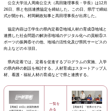
公立大学法人周南公立大（髙田隆理事長・学長）は12月
26日、県と包括連携協定を締結した。この日、県庁で締結
式が開かれ、村岡嗣政知事と髙田理事長が出席した。
協定内容は①学生の県内定着②地域人材の育成③地域と
連携した社会問題の解決④地域のデジタル化への貢献⑤ス
ポーツの振興⑥その他、地域の活性化及び県民サービスの
向上などの６項目。
県内定着では、定着を促進するプログラムの実施、入学
の県内枠の創設を検討する。人材育成はスタートアップ人
材、看護・福祉人材の育成などで県と連携する。
一覧を
【周南】10日に岩国刑務所
【周南市】「世界のモデル
みる
の製品販売も 22日まで・
へワンチーム」 コンビナ