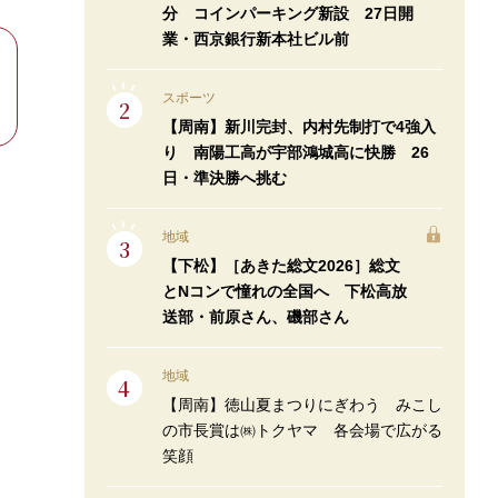
分 コインパーキング新設 27日開
業・西京銀行新本社ビル前
スポーツ
【周南】新川完封、内村先制打で4強入
り 南陽工高が宇部鴻城高に快勝 26
日・準決勝へ挑む
地域
【下松】［あきた総文2026］総文
とNコンで憧れの全国へ 下松高放
送部・前原さん、磯部さん
地域
【周南】徳山夏まつりにぎわう みこし
の市長賞は㈱トクヤマ 各会場で広がる
笑顔