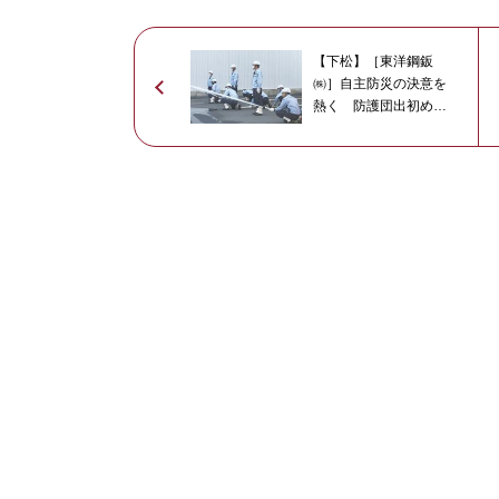
【下松】［東洋鋼鈑
㈱］自主防災の決意を
熱く 防護団出初め
式・無事故無災害誓う