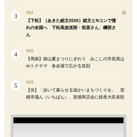
地域
【下松】［あきた総文2026］総文とNコンで憧
れの全国へ 下松高放送部・前原さん、磯部さ
ん
地域
【周南】徳山夏まつりにぎわう みこしの市長賞は
㈱トクヤマ 各会場で広がる笑顔
地域
【光】「歩いて暮らせる温かいまちづくりを」 室
積市場ん（いちばん）、室積商店会に経産大臣表彰