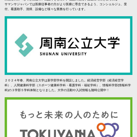
サマンサジャパンでは医療従事者の方がより医療に専念できるよう、コンシェルジュ、受
付、看護助手、清掃、設備など様々な業務を行っています。
２０２４年春、周南公立大学は新学部学科を開設しました。経済経営学部（経済経営学
科）、人間健康科学部（スポーツ健康科学科・看護学科・福祉学科）、情報科学部(情報科学
科)の３学部５学科体制となりました。大学の活動や入試情報も随時公開中！