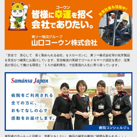
「安全で 安心して 長く勤められる会社」をスローガンに、東ソー株式会社等の化学製品
を安全かつ確実にお届けしています。安全輸送の実績でゴールドＧマーク認定を受け、従業
員が安心して働ける環境と「１５の福利厚生」で従業員の人生に寄り添っています。
来院者の方へもっと目配り、気配りをしたい。物品の補充や搬送に時間を取られる・・・