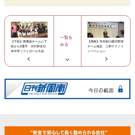
一覧を
【下松】県選抜チームに下
【周南】市内初の硬式野球
みる
松から8選手 JOC杯全日
チーム発足 三和テクノイ
本中学ソフトボール大会
ノベーション