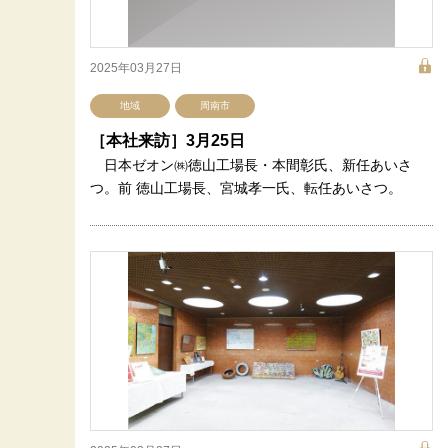
2025年03月27日
地域
周南市
［本社来訪］3月25日
日本ゼオン㈱徳山工場長・本間彰氏、新任あいさ
つ。前 徳山工場長、宮城孝一氏、転任あいさつ。