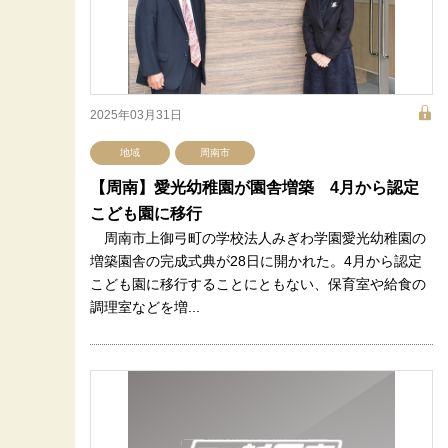
2025年03月31日
地域
周南市
【周南】愛光幼稚園が園舎増築 4月から認定
こども園に移行
周南市上御弓町の学校法人みぎわ学園愛光幼稚園の
増築園舎の完成式典が28日に開かれた。4月から認定
こども園に移行することにともない、保育室や給食の
調理室などを増...