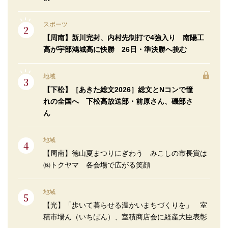
スポーツ
【周南】新川完封、内村先制打で4強入り 南陽工
高が宇部鴻城高に快勝 26日・準決勝へ挑む
地域
【下松】［あきた総文2026］総文とNコンで憧
れの全国へ 下松高放送部・前原さん、磯部さ
ん
地域
【周南】徳山夏まつりにぎわう みこしの市長賞は
㈱トクヤマ 各会場で広がる笑顔
地域
【光】「歩いて暮らせる温かいまちづくりを」 室
積市場ん（いちばん）、室積商店会に経産大臣表彰