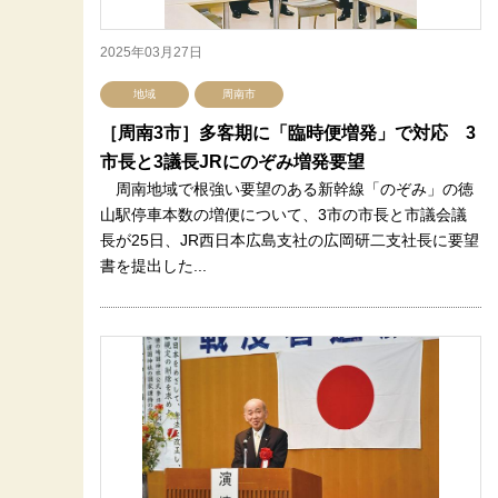
2025年03月27日
地域
周南市
［周南3市］多客期に「臨時便増発」で対応 3
市長と3議長JRにのぞみ増発要望
周南地域で根強い要望のある新幹線「のぞみ」の徳
山駅停車本数の増便について、3市の市長と市議会議
長が25日、JR西日本広島支社の広岡研二支社長に要望
書を提出した...