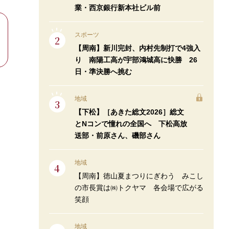
業・西京銀行新本社ビル前
スポーツ
【周南】新川完封、内村先制打で4強入
り 南陽工高が宇部鴻城高に快勝 26
日・準決勝へ挑む
地域
【下松】［あきた総文2026］総文
とNコンで憧れの全国へ 下松高放
送部・前原さん、磯部さん
地域
【周南】徳山夏まつりにぎわう みこし
の市長賞は㈱トクヤマ 各会場で広がる
笑顔
地域