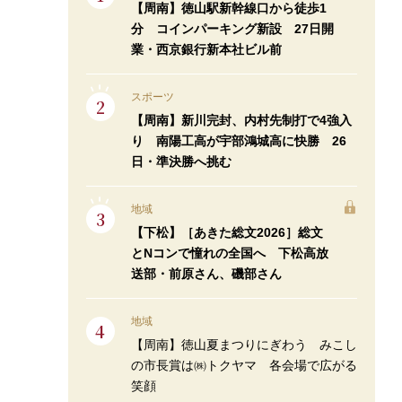
【周南】徳山駅新幹線口から徒歩1
分 コインパーキング新設 27日開
業・西京銀行新本社ビル前
スポーツ
【周南】新川完封、内村先制打で4強入
り 南陽工高が宇部鴻城高に快勝 26
日・準決勝へ挑む
地域
【下松】［あきた総文2026］総文
とNコンで憧れの全国へ 下松高放
送部・前原さん、磯部さん
地域
【周南】徳山夏まつりにぎわう みこし
の市長賞は㈱トクヤマ 各会場で広がる
笑顔