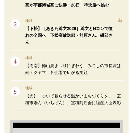
高が宇部鴻城高に快勝 26日・準決勝へ挑む
地域
【下松】［あきた総文2026］総文とNコンで憧
れの全国へ 下松高放送部・前原さん、磯部さ
ん
地域
【周南】徳山夏まつりにぎわう みこしの市長賞は
㈱トクヤマ 各会場で広がる笑顔
地域
【光】「歩いて暮らせる温かいまちづくりを」 室
積市場ん（いちばん）、室積商店会に経産大臣表彰