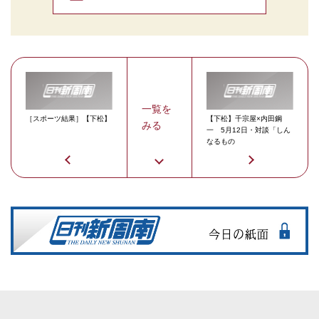
一覧を
［スポーツ結果］【下松】
【下松】千宗屋×内田鋼
みる
一 5月12日・対談「しん
なるもの