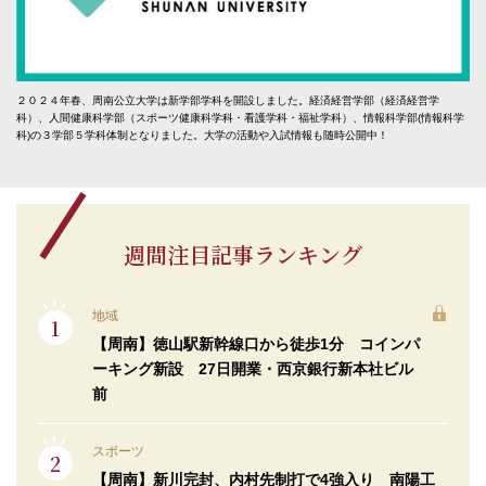
２０２４年春、周南公立大学は新学部学科を開設しました。経済経営学部（経済経営学
科）、人間健康科学部（スポーツ健康科学科・看護学科・福祉学科）、情報科学部(情報科学
科)の３学部５学科体制となりました。大学の活動や入試情報も随時公開中！
週間注目記事ランキング
地域
【周南】徳山駅新幹線口から徒歩1分 コインパ
ーキング新設 27日開業・西京銀行新本社ビル
前
スポーツ
【周南】新川完封、内村先制打で4強入り 南陽工