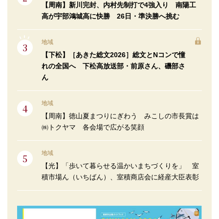
【周南】新川完封、内村先制打で4強入り 南陽工
高が宇部鴻城高に快勝 26日・準決勝へ挑む
地域
【下松】［あきた総文2026］総文とNコンで憧
れの全国へ 下松高放送部・前原さん、磯部さ
ん
地域
【周南】徳山夏まつりにぎわう みこしの市長賞は
㈱トクヤマ 各会場で広がる笑顔
地域
【光】「歩いて暮らせる温かいまちづくりを」 室
積市場ん（いちばん）、室積商店会に経産大臣表彰