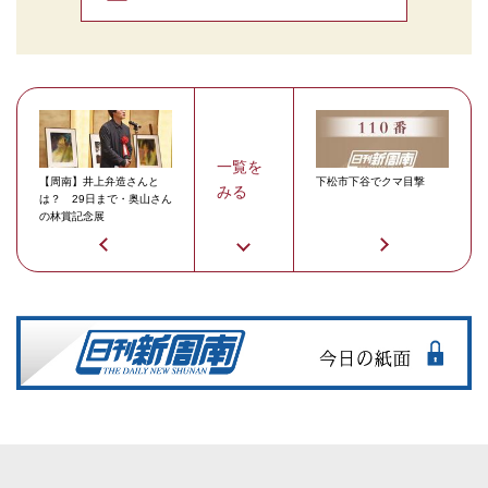
一覧を
【周南】井上弁造さんと
下松市下谷でクマ目撃
みる
は？ 29日まで・奥山さん
の林賞記念展