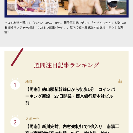
ソロや友達と過ごす「おとなじかん」から、親子三世代で過ごす「かぞくじかん」も楽しめ
る日帰りレジャー施設「くだまつ健康パーク」。屋内で遊べる施設や岩盤浴、サウナも充
実！
週間注目記事ランキング
地域
【周南】徳山駅新幹線口から徒歩1分 コインパ
ーキング新設 27日開業・西京銀行新本社ビル
前
スポーツ
【周南】新川完封、内村先制打で4強入り 南陽工