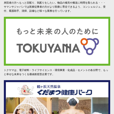
来院者の方へもっと目配り、気配りをしたい。物品の補充や搬送に時間を取られる・・・
サマンサジャパンでは医療従事者の方がより医療に専念できるよう、コンシェルジュ、受
付、看護助手、清掃、設備など様々な業務を行っています。
トクヤマは、電子材料・ライフサイエンス・環境事業・化成品・セメントの各分野で、もっ
と幸せな未来をつくる価値創造型企業です。