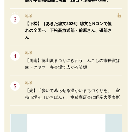
高が宇部鴻城高に快勝 26日・準決勝へ挑む
地域
【下松】［あきた総文2026］総文とNコンで憧
れの全国へ 下松高放送部・前原さん、磯部さ
ん
地域
【周南】徳山夏まつりにぎわう みこしの市長賞は
㈱トクヤマ 各会場で広がる笑顔
地域
【光】「歩いて暮らせる温かいまちづくりを」 室
積市場ん（いちばん）、室積商店会に経産大臣表彰