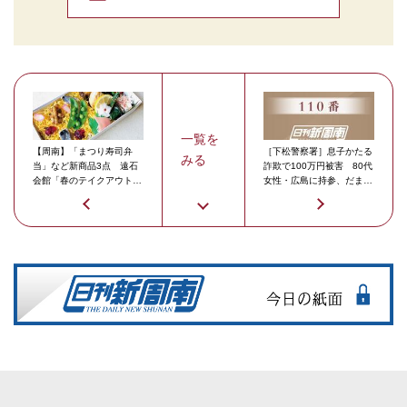
一覧を
【周南】「まつり寿司弁
［下松警察署］息子かたる
みる
当」など新商品3点 遠石
詐欺で100万円被害 80代
会館「春のテイクアウトメ
女性・広島に持参、だまし
ニュー」
取られる