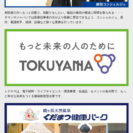
来院者の方へもっと目配り、気配りをしたい。物品の補充や搬送に時間を取られる・・・
サマンサジャパンでは医療従事者の方がより医療に専念できるよう、コンシェルジュ、受
付、看護助手、清掃、設備など様々な業務を行っています。
トクヤマは、電子材料・ライフサイエンス・環境事業・化成品・セメントの各分野で、もっ
と幸せな未来をつくる価値創造型企業です。