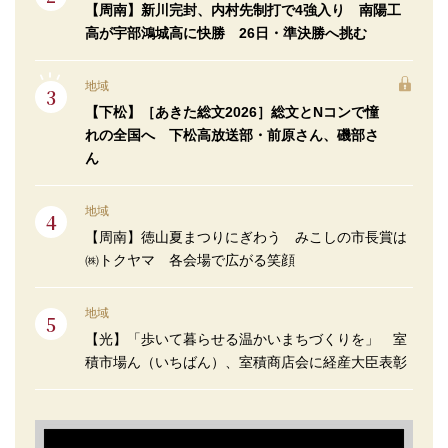
【周南】新川完封、内村先制打で4強入り 南陽工
高が宇部鴻城高に快勝 26日・準決勝へ挑む
地域
【下松】［あきた総文2026］総文とNコンで憧
れの全国へ 下松高放送部・前原さん、磯部さ
ん
地域
【周南】徳山夏まつりにぎわう みこしの市長賞は
㈱トクヤマ 各会場で広がる笑顔
地域
【光】「歩いて暮らせる温かいまちづくりを」 室
積市場ん（いちばん）、室積商店会に経産大臣表彰