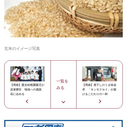
玄米のイメージ写真
一覧を
【周南】愛光幼稚園園児が
【周南】煮干しのうま味追
みる
花束贈呈 地域への感謝、
求 「キンモクセイ」が届
花に込める
けるこだわりの一杯