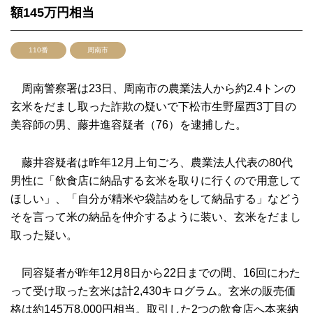
額145万円相当
110番
周南市
周南警察署は23日、周南市の農業法人から約2.4トンの
玄米をだまし取った詐欺の疑いで下松市生野屋西3丁目の
美容師の男、藤井進容疑者（76）を逮捕した。
藤井容疑者は昨年12月上旬ごろ、農業法人代表の80代
男性に「飲食店に納品する玄米を取りに行くので用意して
ほしい」、「自分が精米や袋詰めをして納品する」などう
そを言って米の納品を仲介するように装い、玄米をだまし
取った疑い。
同容疑者が昨年12月8日から22日までの間、16回にわた
って受け取った玄米は計2,430キログラム。玄米の販売価
格は約145万8,000円相当。取引した2つの飲食店へ本来納