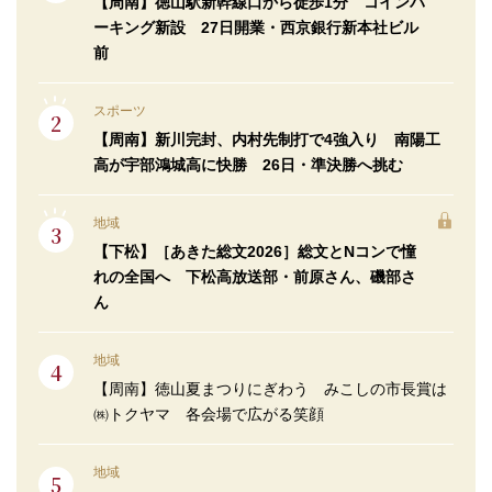
【周南】徳山駅新幹線口から徒歩1分 コインパ
ーキング新設 27日開業・西京銀行新本社ビル
前
スポーツ
【周南】新川完封、内村先制打で4強入り 南陽工
高が宇部鴻城高に快勝 26日・準決勝へ挑む
地域
【下松】［あきた総文2026］総文とNコンで憧
れの全国へ 下松高放送部・前原さん、磯部さ
ん
地域
【周南】徳山夏まつりにぎわう みこしの市長賞は
㈱トクヤマ 各会場で広がる笑顔
地域