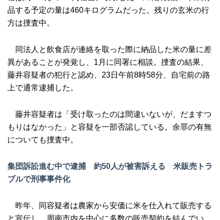
品する予定の量は460キログラムだった。残りの玄米の行
方は捜査中。
同法人と飲食店が連絡を取った際に納品した米の量に差
異があることが発覚し、1月に同署に相談。捜査の結果、
藤井容疑者の犯行と認め、23日午前8時58分、自宅前の路
上で通常逮捕した。
藤井容疑者は「受け取ったのは間違いないが、だますつ
もりはなかった」と容疑を一部否認している。余罪の有無
についても捜査中。
集団訴訟進む中で逮捕 約50人が被害訴える 米販売トラ
ブルで刑事事件化
昨年、同容疑者は農家から安価に米を仕入れて販売する
と宣伝し、周南市内を中心に多数の販売契約を結んでい