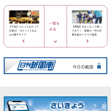
一覧を
【下松】うたっておどって
【周南】大きくなって帰っ
みる
大喜び! ロケットくれよ
てきて！ 鼓南小・中の児
んの親子ライブ
童生徒がトラフグ放流