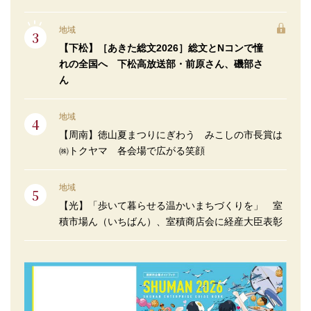
地域
【下松】［あきた総文2026］総文とNコンで憧
れの全国へ 下松高放送部・前原さん、磯部さ
ん
地域
【周南】徳山夏まつりにぎわう みこしの市長賞は
㈱トクヤマ 各会場で広がる笑顔
地域
【光】「歩いて暮らせる温かいまちづくりを」 室
積市場ん（いちばん）、室積商店会に経産大臣表彰