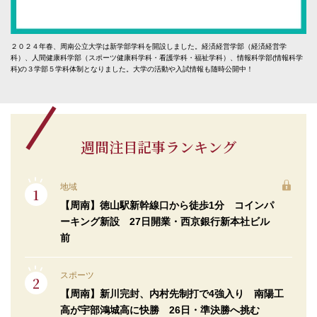
２０２４年春、周南公立大学は新学部学科を開設しました。経済経営学部（経済経営学
科）、人間健康科学部（スポーツ健康科学科・看護学科・福祉学科）、情報科学部(情報科学
科)の３学部５学科体制となりました。大学の活動や入試情報も随時公開中！
週間注目記事ランキング
地域
【周南】徳山駅新幹線口から徒歩1分 コインパ
ーキング新設 27日開業・西京銀行新本社ビル
前
スポーツ
【周南】新川完封、内村先制打で4強入り 南陽工
高が宇部鴻城高に快勝 26日・準決勝へ挑む