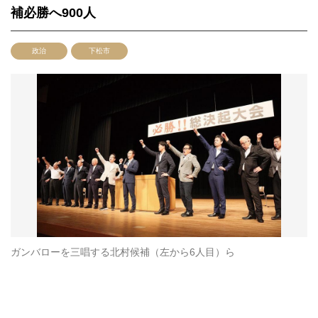
補必勝へ900人
政治
下松市
ガンバローを三唱する北村候補（左から6人目）ら