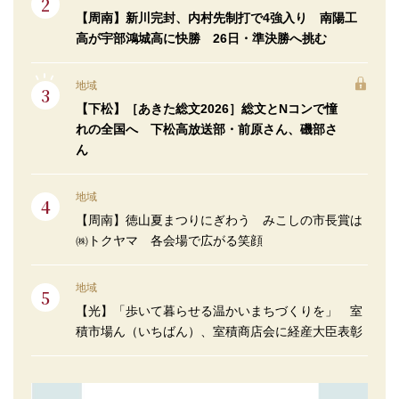
【周南】新川完封、内村先制打で4強入り 南陽工
高が宇部鴻城高に快勝 26日・準決勝へ挑む
地域
【下松】［あきた総文2026］総文とNコンで憧
れの全国へ 下松高放送部・前原さん、磯部さ
ん
地域
【周南】徳山夏まつりにぎわう みこしの市長賞は
㈱トクヤマ 各会場で広がる笑顔
地域
【光】「歩いて暮らせる温かいまちづくりを」 室
積市場ん（いちばん）、室積商店会に経産大臣表彰