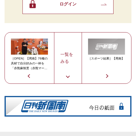
ログイン
一覧を
［OPEN］【周南】76種の
［スポーツ結果］【周南】
みる
具材で自分好みの一杯を
「赤熊麻辣烫（赤熊マーラ
ータン）」周南初出店