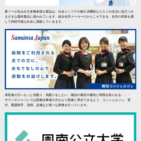
東ソーが生み出す多種多様な製品は、社会インフラや耐久消費財など人々の生活に役立つさ
まざまな最終製品に使われています。総合化学メーカーだからこそできる、化学の革新を通
して持続可能な社会に貢献していきます。
来院者の方へもっと目配り、気配りをしたい。物品の補充や搬送に時間を取られる・・・
サマンサジャパンでは医療従事者の方がより医療に専念できるよう、コンシェルジュ、受
付、看護助手、清掃、設備など様々な業務を行っています。