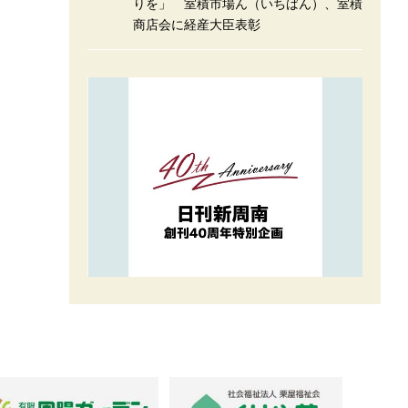
りを」 室積市場ん（いちばん）、室積
商店会に経産大臣表彰