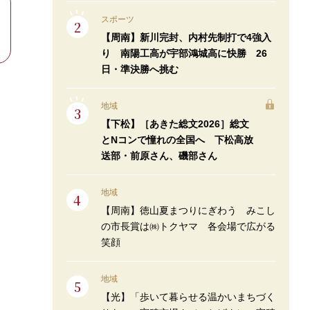
スポーツ
【周南】新川完封、内村先制打で4強入
り 南陽工高が宇部鴻城高に快勝 26
日・準決勝へ挑む
地域
【下松】［あきた総文2026］総文
とNコンで憧れの全国へ 下松高放
送部・前原さん、磯部さん
地域
【周南】徳山夏まつりにぎわう みこし
の市長賞は㈱トクヤマ 各会場で広がる
笑顔
地域
【光】「歩いて暮らせる温かいまちづく