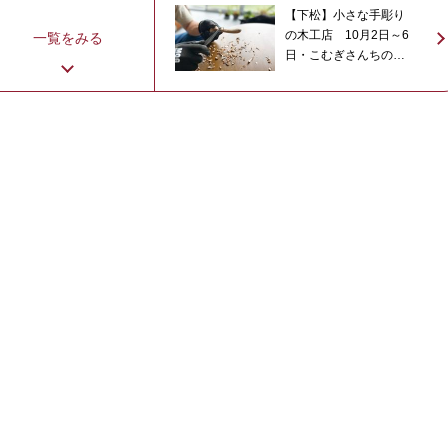
【下松】小さな手彫り
の木工店 10月2日～6
一覧をみる
日・こむぎさんちの隠
れ家