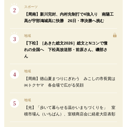
スポーツ
【周南】新川完封、内村先制打で4強入り 南陽工
高が宇部鴻城高に快勝 26日・準決勝へ挑む
地域
【下松】［あきた総文2026］総文とNコンで憧
れの全国へ 下松高放送部・前原さん、磯部さ
ん
地域
【周南】徳山夏まつりにぎわう みこしの市長賞は
㈱トクヤマ 各会場で広がる笑顔
地域
【光】「歩いて暮らせる温かいまちづくりを」 室
積市場ん（いちばん）、室積商店会に経産大臣表彰