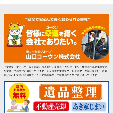
「安全で 安心して 長く勤められる会社」をスローガンに、東ソー株式会社等の化学製品
を安全かつ確実にお届けしています。安全輸送の実績でゴールドＧマーク認定を受け、従業
員が安心して働ける環境と「１５の福利厚生」で従業員の人生に寄り添っています。