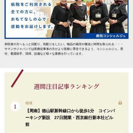
来院者の方へもっと目配り、気配りをしたい。物品の補充や搬送に時間を取られる・・・
サマンサジャパンでは医療従事者の方がより医療に専念できるよう、コンシェルジュ、受
付、看護助手、清掃、設備など様々な業務を行っています。
週間注目記事ランキング
地域
【周南】徳山駅新幹線口から徒歩1分 コインパ
ーキング新設 27日開業・西京銀行新本社ビル
前