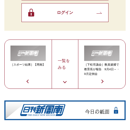
ログイン
一覧を
［スポーツ結果］【周南】
［下松市議会］教員逮捕で
みる
教育長が報告 9月4日～・
9月定例会