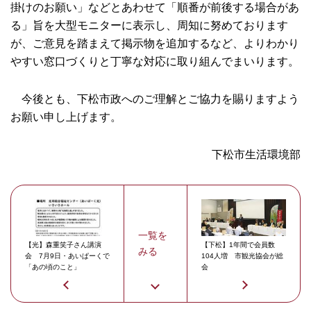
掛けのお願い」などとあわせて「順番が前後する場合があ
る」旨を大型モニターに表示し、周知に努めております
が、ご意見を踏まえて掲示物を追加するなど、よりわかり
やすい窓口づくりと丁寧な対応に取り組んでまいります。
今後とも、下松市政へのご理解とご協力を賜りますよう
お願い申し上げます。
下松市生活環境部
一覧を
【光】森重笑子さん講演
【下松】1年間で会員数
みる
会 7月9日・あいぱーくで
104人増 市観光協会が総
「あの頃のこと」
会