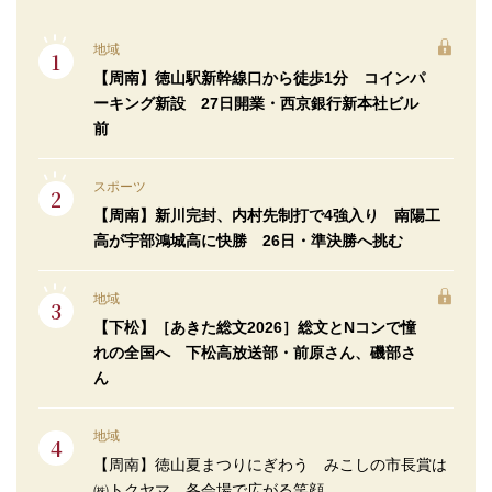
地域
【周南】徳山駅新幹線口から徒歩1分 コインパ
ーキング新設 27日開業・西京銀行新本社ビル
前
スポーツ
【周南】新川完封、内村先制打で4強入り 南陽工
高が宇部鴻城高に快勝 26日・準決勝へ挑む
地域
【下松】［あきた総文2026］総文とNコンで憧
れの全国へ 下松高放送部・前原さん、磯部さ
ん
地域
【周南】徳山夏まつりにぎわう みこしの市長賞は
㈱トクヤマ 各会場で広がる笑顔