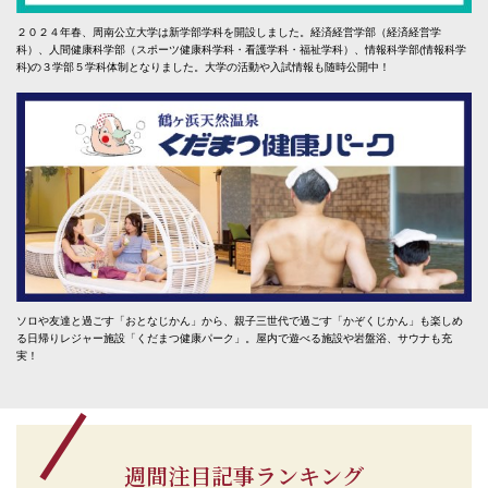
２０２４年春、周南公立大学は新学部学科を開設しました。経済経営学部（経済経営学
科）、人間健康科学部（スポーツ健康科学科・看護学科・福祉学科）、情報科学部(情報科学
科)の３学部５学科体制となりました。大学の活動や入試情報も随時公開中！
ソロや友達と過ごす「おとなじかん」から、親子三世代で過ごす「かぞくじかん」も楽しめ
る日帰りレジャー施設「くだまつ健康パーク」。屋内で遊べる施設や岩盤浴、サウナも充
実！
週間注目記事ランキング