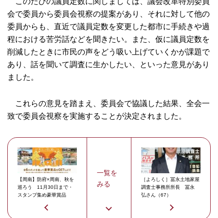
このたびの議員定数に関しましては、議会改革特別委員
会で委員から委員会視察の提案があり、それに対して他の
委員からも、直近で議員定数を変更した都市に手続きや過
程における苦労話などを聞きたい。また、仮に議員定数を
削減したときに市民の声をどう吸い上げていくかが課題で
あり、話を聞いて調査に生かしたい、といった意見があり
ました。
これらの意見を踏まえ、委員会で協議した結果、全会一
致で委員会視察を実施することが決定されました。
一覧を
【周南】防府×周南、秋を
［よろしく］冨永土地家屋
みる
巡ろう 11月30日まで・
調査士事務所所長 冨永
スタンプ集め豪華賞品
弘さん（67）