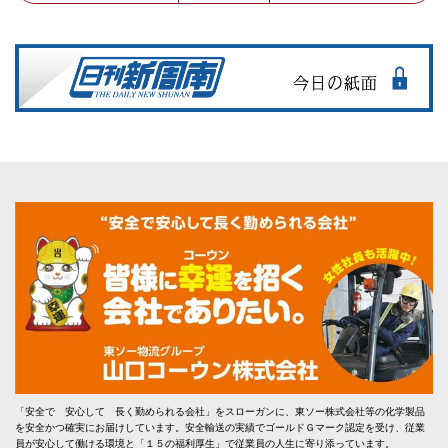
「安全で 安心して 長く勤められる会社」をスローガンに、東ソー株式会社等の化学製品
を安全かつ確実にお届けしています。安全輸送の実績でゴールドＧマーク認定を受け、従業
員が安心して働ける環境と「１５の福利厚生」で従業員の人生に寄り添っています。