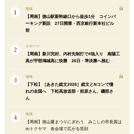
地域
【周南】徳山駅新幹線口から徒歩1分 コインパ
ーキング新設 27日開業・西京銀行新本社ビル
前
スポーツ
【周南】新川完封、内村先制打で4強入り 南陽工
高が宇部鴻城高に快勝 26日・準決勝へ挑む
地域
【下松】［あきた総文2026］総文とNコンで憧
れの全国へ 下松高放送部・前原さん、磯部さ
ん
地域
【周南】徳山夏まつりにぎわう みこしの市長賞は
㈱トクヤマ 各会場で広がる笑顔